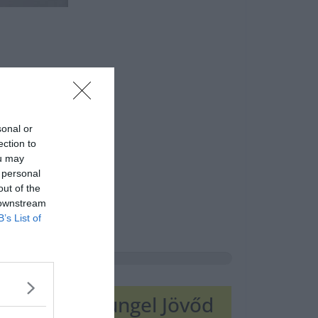
sonal or
ection to
ou may
 personal
out of the
 downstream
B’s List of
gyszerre dzsungel Jövőd