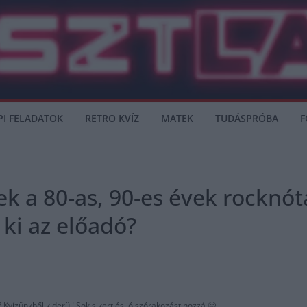
PI FELADATOK
RETRO KVÍZ
MATEK
TUDÁSPRÓBA
F
ek a 80-as, 90-es évek rocknót
 ki az előadó?
 Kvízünkből kiderül! Sok sikert és jó szórakozást hozzá 🙂