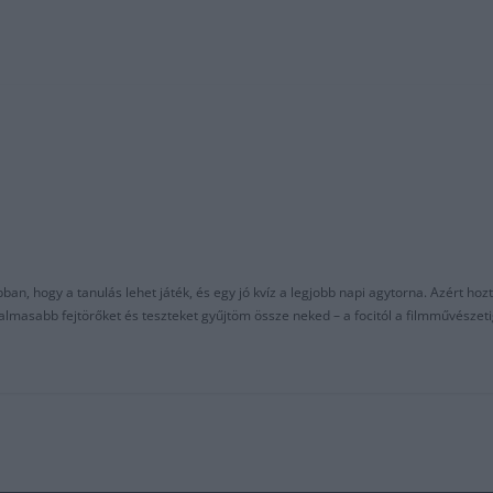
an, hogy a tanulás lehet játék, és egy jó kvíz a legjobb napi agytorna. Azért hozt
asabb fejtörőket és teszteket gyűjtöm össze neked – a focitól a filmművészeti