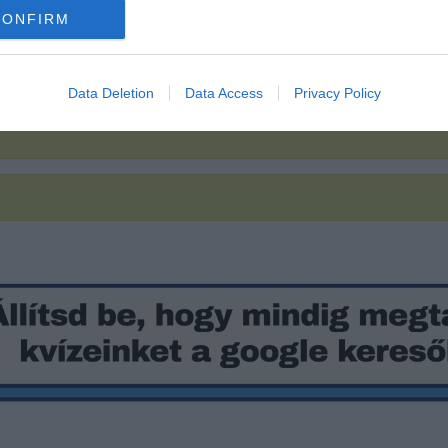
már nem kell
CONFIRM
Data Deletion
Data Access
Privacy Policy