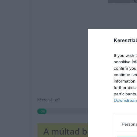
Keresztla
If you wish 
sensitive in
confirm you
continue se
information 
further disc
participants
Készen állsz?
Downstream 
0%
Persona
A múltad beszédes A jö