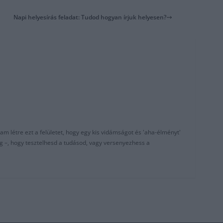
Napi helyesírás feladat: Tudod hogyan írjuk helyesen?
am létre ezt a felületet, hogy egy kis vidámságot és 'aha-élményt'
g –, hogy tesztelhesd a tudásod, vagy versenyezhess a