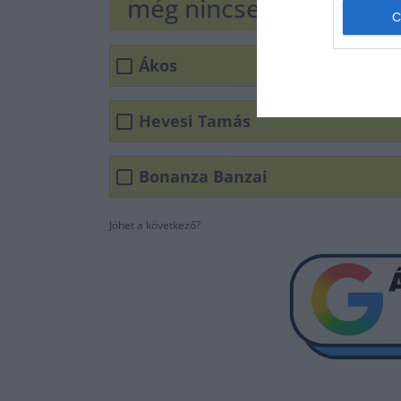
még nincsen A múltad 
Ákos
Hevesi Tamás
Bonanza Banzai
Jöhet a következő?