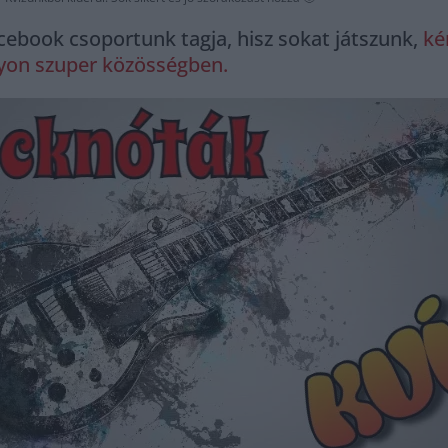
cebook csoportunk tagja, hisz sokat játszunk,
ké
gyon szuper közösségben.