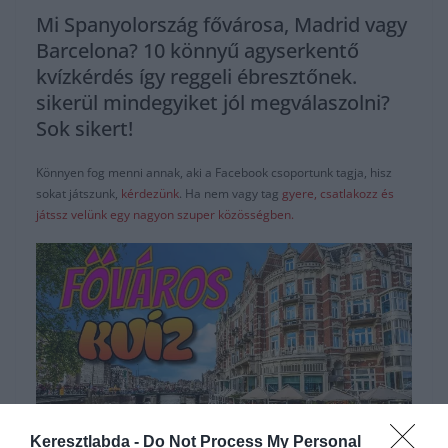
Mi Spanyolország fővárosa, Madrid vagy
Barcelona? 10 könnyű agyserkentő
kvízkérdés így reggeli ébresztőnek.
sikerül mindegyiket jól megválaszolni?
Sok sikert!
Könnyen fog menni annak, aki a Facebook csoportunk tagja, hisz
sokat játszunk,
kérdezünk
. Ha nem vagy tag
gyere, csatlakozz és
játssz velünk egy nagyon szuper közösségben.
Keresztlabda -
Do Not Process My Personal