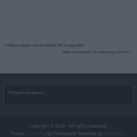
Napi trükkös matek feladat: Mi a megoldás?
Napi közmondás: Ki tudod egészíteni?
Pushalert leíratkozás
Copyright © 2026
. All rights reserved.
Theme:
ColorMag
by ThemeGrill. Powered by
WordPress
.