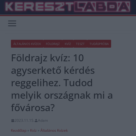
Skip
to
content
ÁLTALÁNOS KVÍZEK
FÖLDRAJZ
KVÍZ
TESZT
TUDÁSPRÓBA
Földrajz kvíz: 10
agyserkető kérdés
reggelihez. Tudod
melyik országnak mi a
fővárosa?
2023.11.15.
Adam
Kezdőlap
»
Kvíz
»
Általános Kvízek