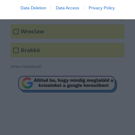
Data Deletion
Data Access
Privacy Policy
Varsó
Wroclaw
Krakkó
Jöhet a következő?