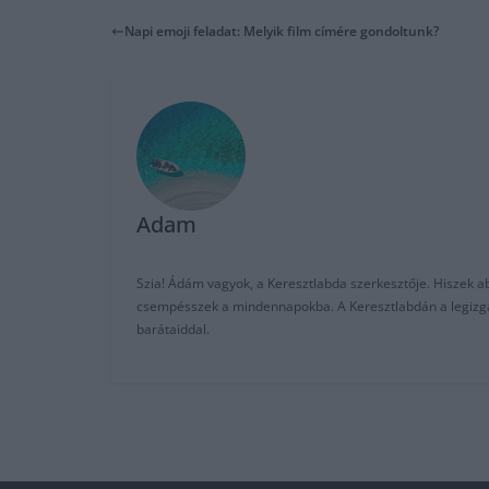
Napi emoji feladat: Melyik film címére gondoltunk?
Adam
Szia! Ádám vagyok, a Keresztlabda szerkesztője. Hiszek abb
csempésszek a mindennapokba. A Keresztlabdán a legizgalm
barátaiddal.