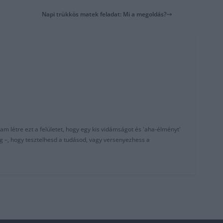
Napi trükkös matek feladat: Mi a megoldás?
am létre ezt a felületet, hogy egy kis vidámságot és 'aha-élményt'
g –, hogy tesztelhesd a tudásod, vagy versenyezhess a