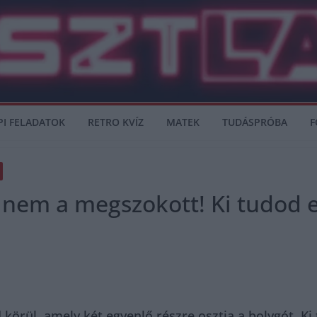
PI FELADATOK
RETRO KVÍZ
MATEK
TUDÁSPRÓBA
F
t nem a megszokott! Ki tudod e
d körül, amely két egyenlő részre osztja a bolygót. Ki 