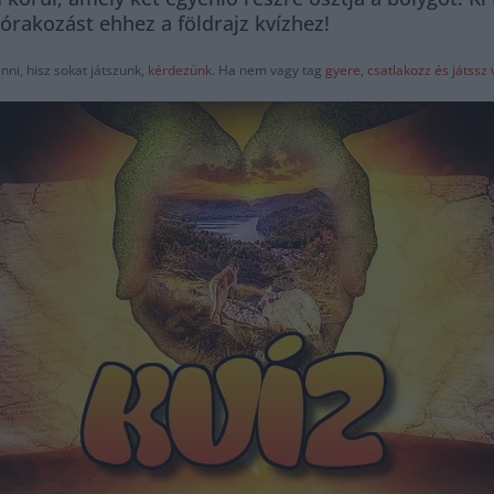
zórakozást ehhez a földrajz kvízhez!
ni, hisz sokat játszunk,
kérdezünk
. Ha nem vagy tag
gyere, csatlakozz és játss