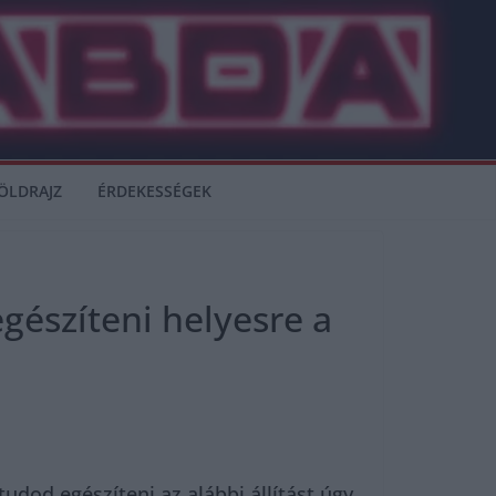
ÖLDRAJZ
ÉRDEKESSÉGEK
gészíteni helyesre a
tudod egészíteni az alábbi állítást úgy,