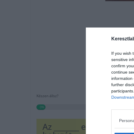
Keresztla
If you wish 
sensitive in
confirm you
continue se
information 
further disc
participants
Készen állsz?
Downstream 
0%
Persona
Az _______ egy képzeletb