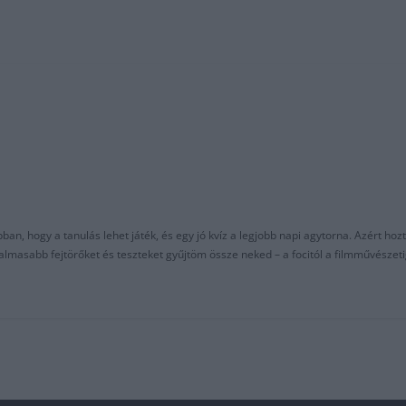
an, hogy a tanulás lehet játék, és egy jó kvíz a legjobb napi agytorna. Azért hozt
asabb fejtörőket és teszteket gyűjtöm össze neked – a focitól a filmművészeti