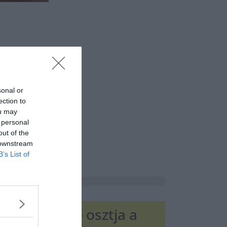
sonal or
ection to
ou may
 personal
out of the
 downstream
B’s List of
gyenlő részre osztja a