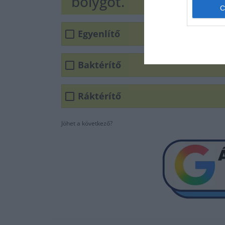
bolygót.
Egyenlítő
Baktérítő
Ráktérítő
Jöhet a következő?