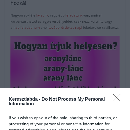
hozzá!
Nagyon sokféle
kvízünk
, vagy épp
feladatunk
van, amivel
karbantarthatod az agytekervényeidet, csak nézz körül itt, vagy
a
napifeladat.hu-n
ahol
további érdekes napi
feladatokat találhatsz.
Keresztlabda -
Do Not Process My Personal
Hirdetés
Information
If you wish to opt-out of the sale, sharing to third parties, or
processing of your personal or sensitive information for
targeted advertising by us, please use the below opt-out