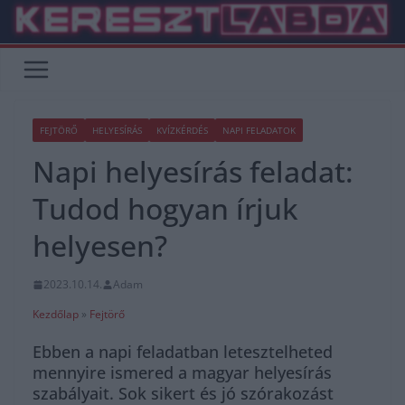
Skip
to
content
FEJTÖRŐ
HELYESÍRÁS
KVÍZKÉRDÉS
NAPI FELADATOK
Napi helyesírás feladat:
Tudod hogyan írjuk
helyesen?
2023.10.14.
Adam
Kezdőlap
»
Fejtörő
Ebben a napi feladatban letesztelheted
mennyire ismered a magyar helyesírás
szabályait. Sok sikert és jó szórakozást