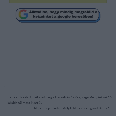
Heti retró kvíz: Emlékszel még a Hacsek és Sajóra, vagy Mézgáékra? 10
kérdésből most kiderül.
Napi emoji feladat: Melyik film címére gondoltunk?