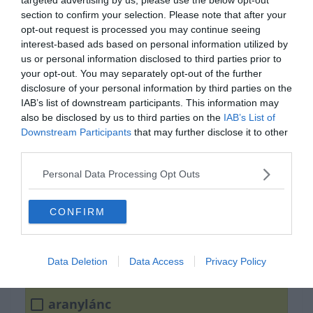
section to confirm your selection. Please note that after your
opt-out request is processed you may continue seeing
interest-based ads based on personal information utilized by
us or personal information disclosed to third parties prior to
your opt-out. You may separately opt-out of the further
disclosure of your personal information by third parties on the
IAB’s list of downstream participants. This information may
also be disclosed by us to third parties on the
IAB’s List of
Downstream Participants
that may further disclose it to other
Tudod hogyan írjuk
third parties.
helyesen?
Personal Data Processing Opt Outs
CONFIRM
arany-lánc
arany lánc
Data Deletion
Data Access
Privacy Policy
aranylánc