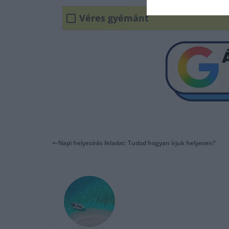
Véres gyémánt
Napi helyesírás feladat: Tudod hogyan írjuk helyesen?