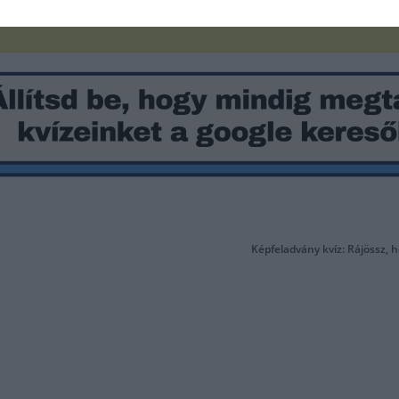
Képfeladvány kvíz: Rájössz, 