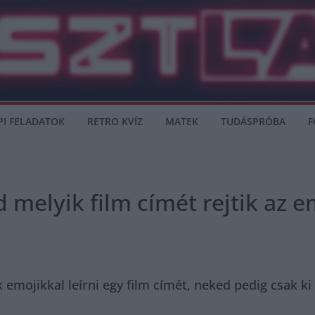
PI FELADATOK
RETRO KVÍZ
MATEK
TUDÁSPRÓBA
F
d melyik film címét rejtik az e
emojikkal leírni egy film címét, neked pedig csak ki 