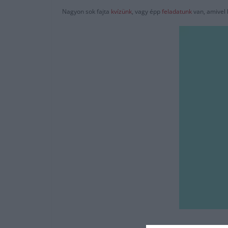
Nagyon sok fajta
kvízünk
, vagy épp
feladatunk
van, amivel 