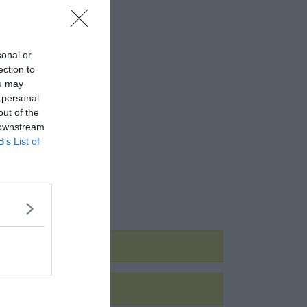
sonal or
ection to
ou may
 personal
out of the
 downstream
B’s List of