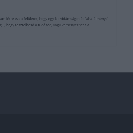
am létre ezt a felületet, hogy egy kis vidámságot és 'aha-élményt'
g –, hogy tesztelhesd a tudásod, vagy versenyezhess a