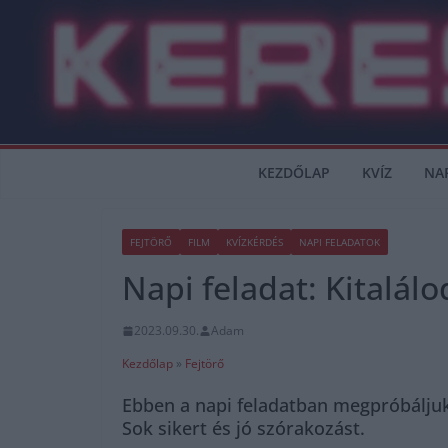
Skip
to
content
KEZDŐLAP
KVÍZ
NA
FEJTÖRŐ
FILM
KVÍZKÉRDÉS
NAPI FELADATOK
Napi feladat: Kitalálo
2023.09.30.
Adam
Kezdőlap
»
Fejtörő
Ebben a napi feladatban megpróbáljuk 
Sok sikert és jó szórakozást.