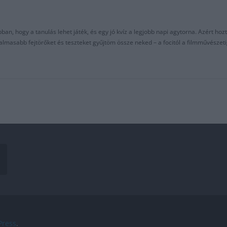
an, hogy a tanulás lehet játék, és egy jó kvíz a legjobb napi agytorna. Azért hozt
asabb fejtörőket és teszteket gyűjtöm össze neked – a focitól a filmművészeti
ress
.