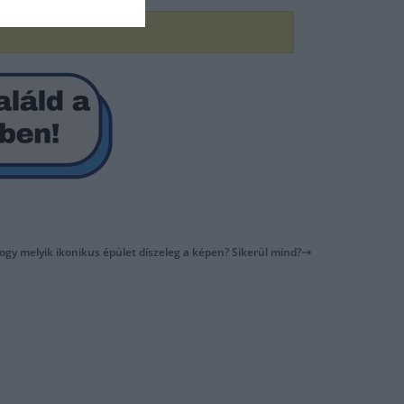
hogy melyik ikonikus épület díszeleg a képen? Sikerül mind?