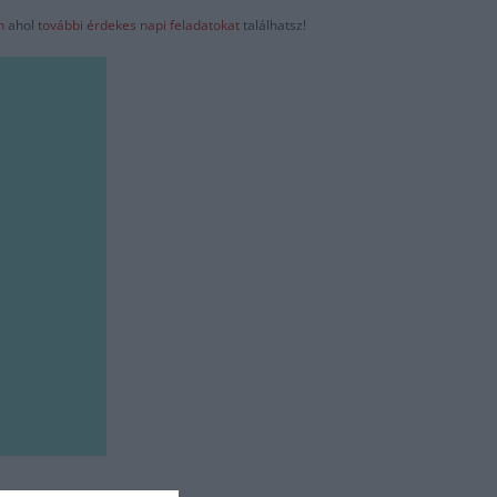
-n
ahol
további érdekes napi feladatokat
találhatsz!