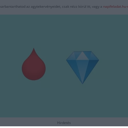
karbantarthatod az agytekervényeidet, csak nézz körül itt, vagy a
napifeladat.hu
Hirdetés