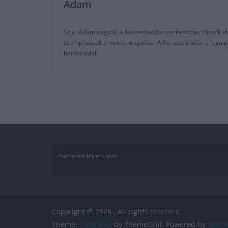
Adam
Szia! Ádám vagyok, a Keresztlabda szerkesztője. Hiszek abb
csempésszek a mindennapokba. A Keresztlabdán a legizgalm
barátaiddal.
Pushalert leíratkozás
Copyright © 2026
. All rights reserved.
Theme:
ColorMag
by ThemeGrill. Powered by
WordP