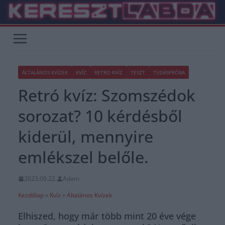
Skip
to
content
ÁLTALÁNOS KVÍZEK
KVÍZ
RETRO KVÍZ
TESZT
TUDÁSPRÓBA
Retró kvíz: Szomszédok
sorozat? 10 kérdésből
kiderül, mennyire
emlékszel belőle.
2023.09.22.
Adam
Kezdőlap
»
Kvíz
»
Általános Kvízek
Elhiszed, hogy már több mint 20 éve vége