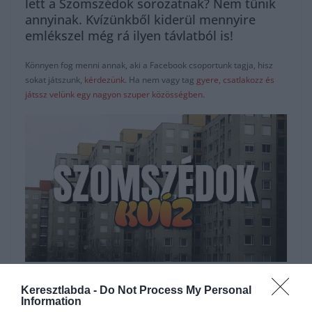
lett a Szomszédok sorozatnak? Nem tűnik
annyinak. Kvízünkből kiderül mennyire
emlékszel még rá ilyen távlatból is!
Könnyen fog menni annak, aki a Facebook csoportunk tagja, hisz
sokat játszunk,
kérdezünk
. Ha nem vagy tag
gyere, csatlakozz és
játssz velünk egy nagyon szuper közösségben.
Hirdetés
Keresztlabda -
Do Not Process My Personal
Information