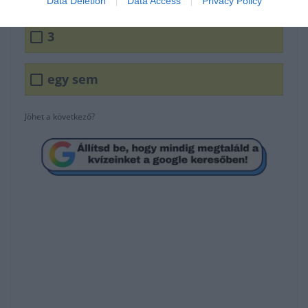
Data Deletion
Data Access
Privacy Policy
3
egy sem
Jöhet a következő?