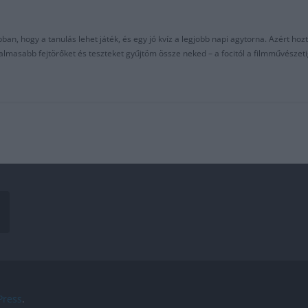
an, hogy a tanulás lehet játék, és egy jó kvíz a legjobb napi agytorna. Azért hozt
asabb fejtörőket és teszteket gyűjtöm össze neked – a focitól a filmművészeti
ress
.