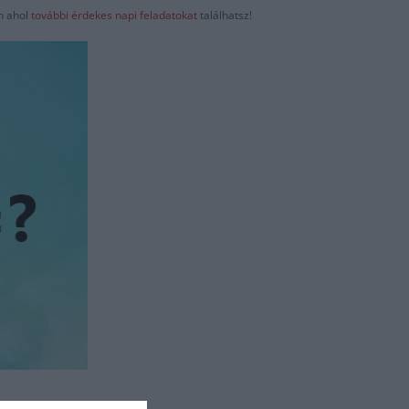
-n
ahol
további érdekes napi feladatokat
találhatsz!