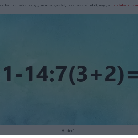
karbantarthatod az agytekervényeidet, csak nézz körül itt, vagy a
napifeladat.hu
Hirdetés