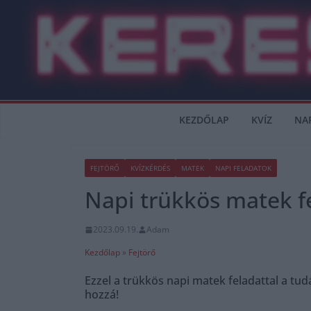
Skip
to
content
KEZDŐLAP
KVÍZ
NA
FEJTÖRŐ
KVÍZKÉRDÉS
MATEK
NAPI FELADATOK
Napi trükkös matek f
2023.09.19.
Adam
Kezdőlap
»
Fejtörő
Ezzel a trükkös napi matek feladattal a tu
hozzá!