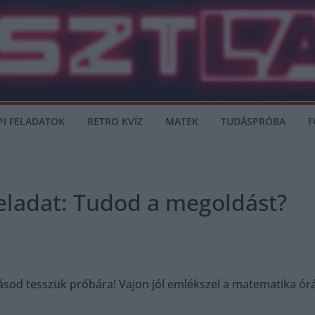
PI FELADATOK
RETRO KVÍZ
MATEK
TUDÁSPRÓBA
F
eladat: Tudod a megoldást?
dásod tesszük próbára! Vajon jól emlékszel a matematika órá