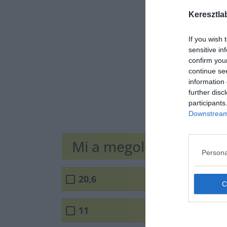
Keresztla
If you wish 
sensitive in
confirm you
continue se
information 
further disc
participants
Downstream 
Mi a megoldás?
Persona
20,6
11