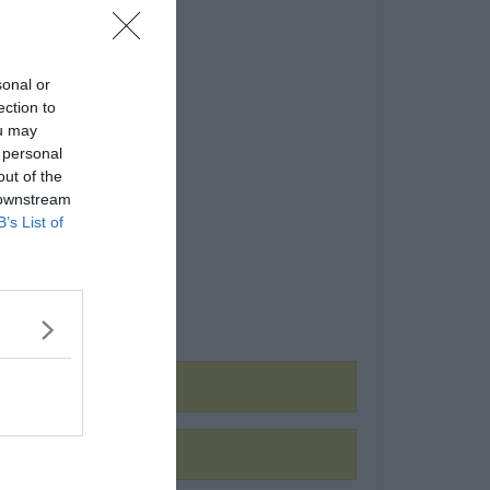
sonal or
ection to
ou may
 personal
out of the
 downstream
B’s List of