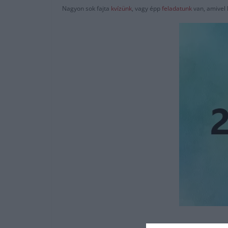
Nagyon sok fajta
kvízünk
, vagy épp
feladatunk
van, amivel 