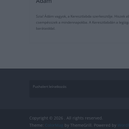
Adam
Szia! Ádám vagyok, a Keresztlabda szerkesztője. Hiszek abb
csempésszek a mindennapokba. A Keresztlabdán a legizgalm
barátaiddal.
Pushalert leíratkozás
Copyright © 2026
. All rights reserved.
Theme:
ColorMag
by ThemeGrill. Powered by
WordP