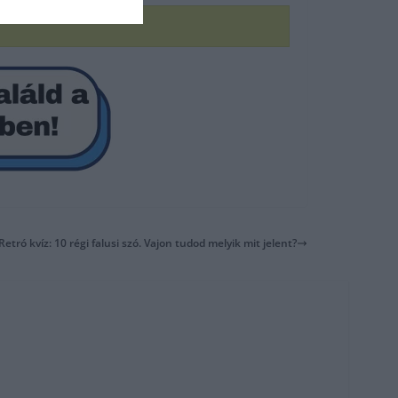
Retró kvíz: 10 régi falusi szó. Vajon tudod melyik mit jelent?