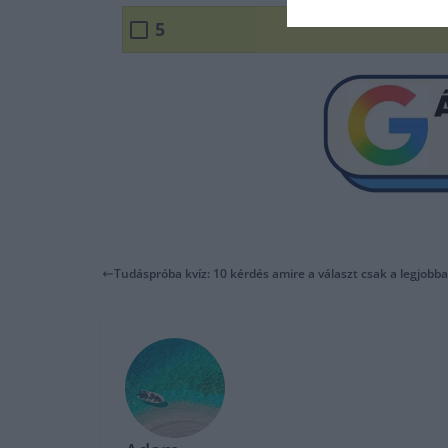
5
Tudáspróba kvíz: 10 kérdés amire a választ csak a legjobba