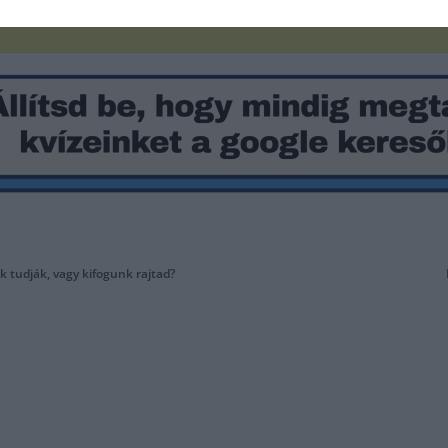
k tudják, vagy kifogunk rajtad?