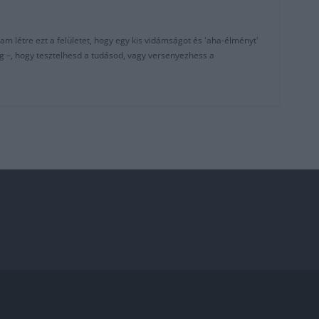
am létre ezt a felületet, hogy egy kis vidámságot és 'aha-élményt'
g –, hogy tesztelhesd a tudásod, vagy versenyezhess a