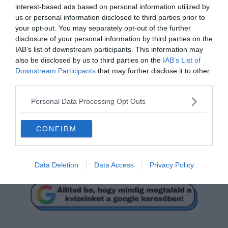
interest-based ads based on personal information utilized by
us or personal information disclosed to third parties prior to
your opt-out. You may separately opt-out of the further
disclosure of your personal information by third parties on the
IAB’s list of downstream participants. This information may
Mi a megoldás?
also be disclosed by us to third parties on the
IAB’s List of
Downstream Participants
that may further disclose it to other
third parties.
50
Personal Data Processing Opt Outs
99
CONFIRM
100
Data Deletion
Data Access
Privacy Policy