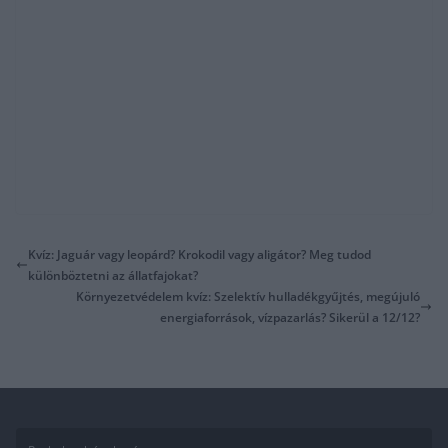
Kvíz: Jaguár vagy leopárd? Krokodil vagy aligátor? Meg tudod
különböztetni az állatfajokat?
Környezetvédelem kvíz: Szelektív hulladékgyűjtés, megújuló
energiaforrások, vízpazarlás? Sikerül a 12/12?