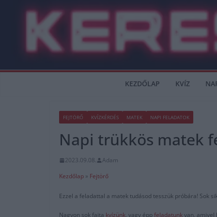
Skip
to
content
KEZDŐLAP
KVÍZ
NA
FEJTÖRŐ
KVÍZKÉRDÉS
MATEK
NAPI FELADATOK
Napi trükkös matek fe
2023.09.08.
Adam
Kezdőlap
»
Fejtörő
Ezzel a feladattal a matek tudásod tesszük próbára! Sok si
Nagyon sok fajta
kvízünk
, vagy épp
feladatunk
van, amivel 