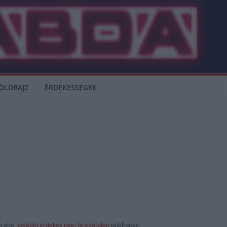
ÖLDRAJZ
ÉRDEKESSÉGEK
-n
ahol
további érdekes napi feladatokat
találhatsz!