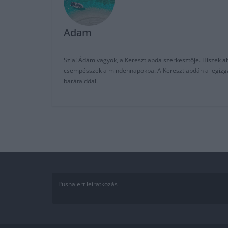
Adam
Szia! Ádám vagyok, a Keresztlabda szerkesztője. Hiszek abb
csempésszek a mindennapokba. A Keresztlabdán a legizgalm
barátaiddal.
Pushalert leíratkozás