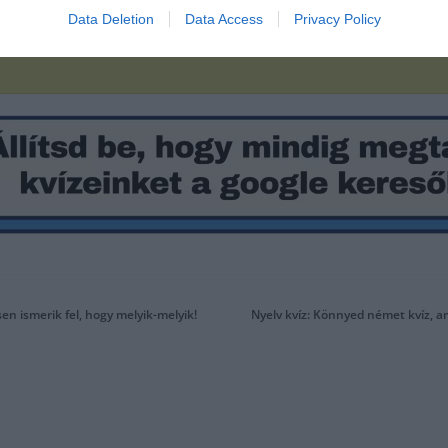
Data Deletion
Data Access
Privacy Policy
n ismerik fel, hogy melyik-melyik!
Nyelv kvíz: Könnyed német kvíz, a