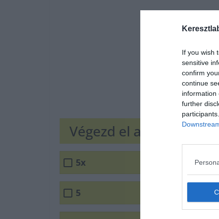
Keresztla
If you wish 
sensitive in
confirm you
continue se
information 
further disc
participants
Downstream 
Végezd el a műveletet!
5x
Persona
5