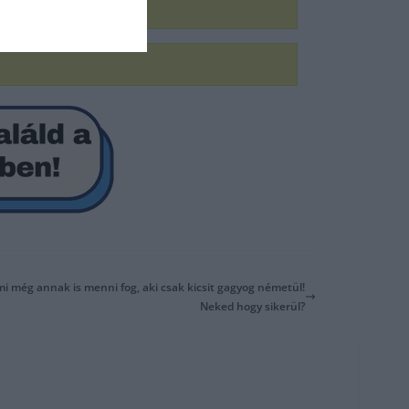
mi még annak is menni fog, aki csak kicsit gagyog németül!
Neked hogy sikerül?