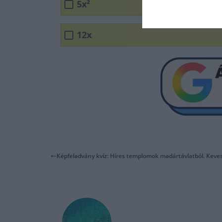
5x²
12x
Képfeladvány kvíz: Híres templomok madártávlatból. Kevese