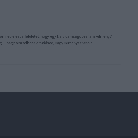
am létre ezt a felületet, hogy egy kis vidámságot és 'aha-élményt'
g –, hogy tesztelhesd a tudásod, vagy versenyezhess a