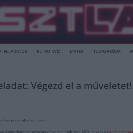
PI FELADATOK
RETRO KVÍZ
MATEK
TUDÁSPRÓBA
F
ladat: Végezd el a műveletet!
kert és jó szórakozást hozzá!
karbantarthatod az agytekervényeidet, csak nézz körül itt, vagy a
napifeladat.hu