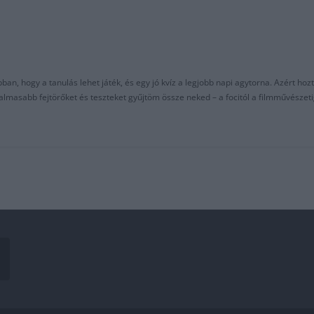
an, hogy a tanulás lehet játék, és egy jó kvíz a legjobb napi agytorna. Azért hozt
asabb fejtörőket és teszteket gyűjtöm össze neked – a focitól a filmművészeti