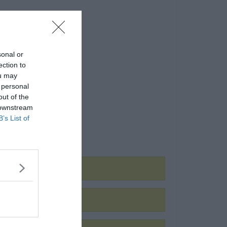
sonal or
ection to
ou may
 personal
out of the
 downstream
B’s List of