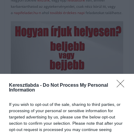
Nagyon sokféle
kvízünk
, vagy épp
feladatunk
van, amivel
karbantarthatod az agytekervényeidet, csak nézz körül itt, vagy
a
napifeladat.hu-n
ahol
további érdekes napi
feladatokat találhatsz.
Keresztlabda -
Do Not Process My Personal
Information
Hirdetés
If you wish to opt-out of the sale, sharing to third parties, or
processing of your personal or sensitive information for
targeted advertising by us, please use the below opt-out
section to confirm your selection. Please note that after your
opt-out request is processed you may continue seeing