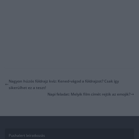
Nagyon húzós földrajz kvíz: Kened-vágod a földrajzot? Csak így
sikerülhet ez a teszt!
Napi feladat: Melyik film címét rejtik az emojik?
Pushalert leíratkozás