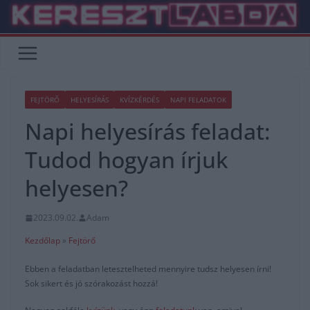
Skip
to
content
FEJTÖRŐ
HELYESÍRÁS
KVÍZKÉRDÉS
NAPI FELADATOK
Napi helyesírás feladat:
Tudod hogyan írjuk
helyesen?
2023.09.02.
Adam
Kezdőlap
»
Fejtörő
Ebben a feladatban letesztelheted mennyire tudsz helyesen írni!
Sok sikert és jó szórakozást hozzá!