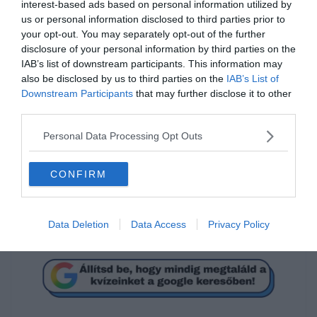
interest-based ads based on personal information utilized by
us or personal information disclosed to third parties prior to
your opt-out. You may separately opt-out of the further
disclosure of your personal information by third parties on the
IAB’s list of downstream participants. This information may
also be disclosed by us to third parties on the
IAB’s List of
Downstream Participants
that may further disclose it to other
third parties.
Tudod hogyan írjuk
helyesen?
Personal Data Processing Opt Outs
CONFIRM
beljebb
Data Deletion
Data Access
Privacy Policy
bejjebb