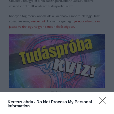
Clouseau felügyelőt a Rózsaszín párducban? Lássuk, sikerrel
veszed-e ezt a 10 kérdéses tudáspróba kvízt?
Könnyen fog menni annak, aki a Facebook csoportunk tagja, hisz
sokat játszunk,
kérdezünk
. Ha nem vagy tag
gyere, csatlakozz és
játssz velünk egy nagyon szuper közösségben.
Hirdetés
Keresztlabda -
Do Not Process My Personal
Information