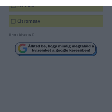
Ecetsav
Citromsav
Jöhet a következő?