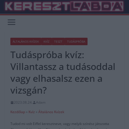
Skip
to
content
ÁLTALÁNOS KVÍZEK
KVÍZ
TESZT
TUDÁSPRÓBA
Tudáspróba kvíz:
Villantassz a tudásoddal
vagy elhasalsz ezen a
vizsgán?
2023.08.24.
Adam
Kezdőlap
»
Kvíz
»
Általános Kvízek
Tudod mi volt Eiffel keresztneve, vagy melyik színész játszotta