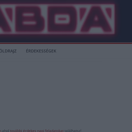
ÖLDRAJZ
ÉRDEKESSÉGEK
-n
ahol
további érdekes napi feladatokat
találhatsz!