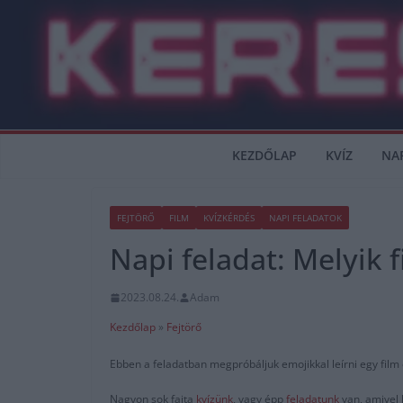
Skip
to
content
KEZDŐLAP
KVÍZ
NA
FEJTÖRŐ
FILM
KVÍZKÉRDÉS
NAPI FELADATOK
Napi feladat: Melyik f
2023.08.24.
Adam
Kezdőlap
»
Fejtörő
Ebben a feladatban megpróbáljuk emojikkal leírni egy film c
Nagyon sok fajta
kvízünk
, vagy épp
feladatunk
van, amivel 