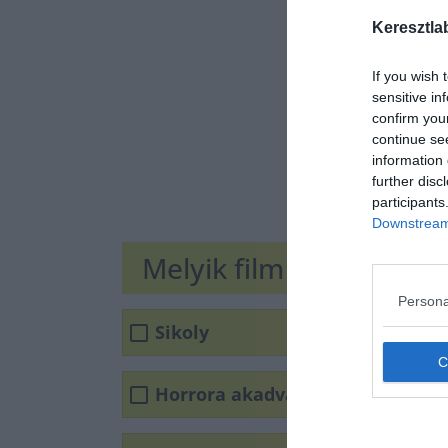
Keresztla
If you wish 
sensitive in
confirm you
continue se
information 
further disc
participants
Downstream 
Melyik film címét rejtik
Persona
Sikoly
Horrora akadva