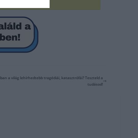
ban a világ lehírhedtebb tragédiái, katasztrófái? Teszteld a
tudásod!