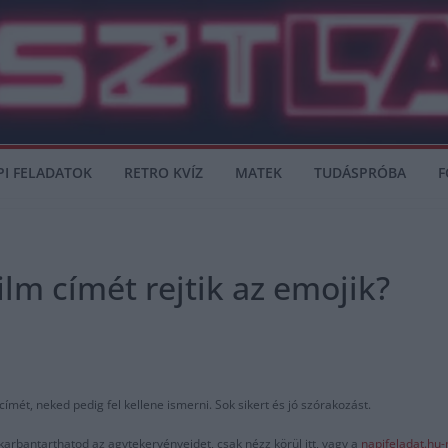
PI FELADATOK
RETRO KVÍZ
MATEK
TUDÁSPRÓBA
F
ilm címét rejtik az emojik?
ímét, neked pedig fel kellene ismerni. Sok sikert és jó szórakozást.
karbantarthatod az agytekervényeidet, csak nézz körül itt, vagy a
napifeladat.hu