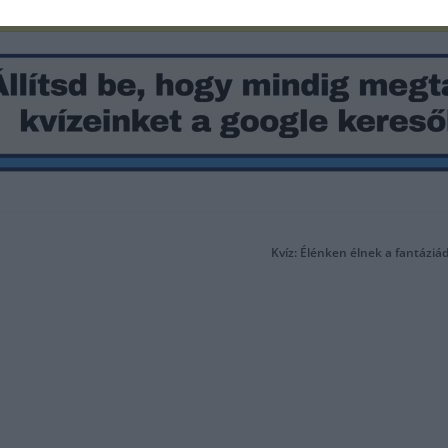
Kvíz: Élénken élnek a fantáziád