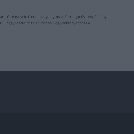
am létre ezt a felületet, hogy egy kis vidámságot és 'aha-élményt'
g –, hogy tesztelhesd a tudásod, vagy versenyezhess a