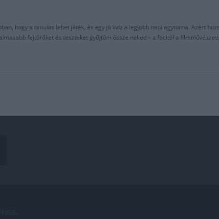
an, hogy a tanulás lehet játék, és egy jó kvíz a legjobb napi agytorna. Azért hozt
asabb fejtörőket és teszteket gyűjtöm össze neked – a focitól a filmművészeti
ress
.