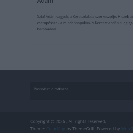
Adam
Szia! Ádám vagyok, a Keresztlabda szerkesztője. Hiszek abb
csempésszek a mindennapokba. A Keresztlabdán a legizgalm
barátaiddal.
Pushalert leíratkozás
Copyright © 2026
. All rights reserved.
Theme:
ColorMag
by ThemeGrill. Powered by
WordP