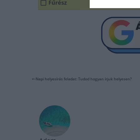
Fűrész
Napi helyesírás feladat: Tudod hogyan írjuk helyesen?