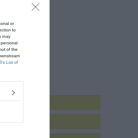
sonal or
ection to
ou may
 personal
out of the
 downstream
B’s List of