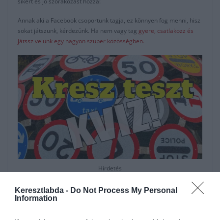
sikert és jó szórakozást hozzá!
Annak aki a Facebook csoportunk tagja, ez könnyen fog menni, hisz
sokat játszunk, kérdezünk. Ha nem vagy tag
gyere, csatlakozz és
játssz velünk egy nagyon szuper közösségben.
Hirdetés
Keresztlabda -
Do Not Process My Personal
Information