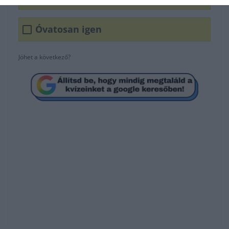
Óvatosan igen
Jöhet a következő?