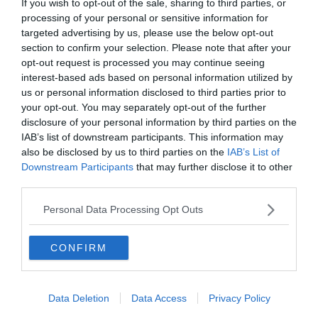
If you wish to opt-out of the sale, sharing to third parties, or
processing of your personal or sensitive information for
targeted advertising by us, please use the below opt-out
section to confirm your selection. Please note that after your
opt-out request is processed you may continue seeing
interest-based ads based on personal information utilized by
us or personal information disclosed to third parties prior to
your opt-out. You may separately opt-out of the further
disclosure of your personal information by third parties on the
Készen állsz?
IAB’s list of downstream participants. This information may
also be disclosed by us to third parties on the
IAB’s List of
0%
Downstream Participants
that may further disclose it to other
third parties.
Szabad-e kikerülni a
Personal Data Processing Opt Outs
megkülönböztető
fényjelzését használó
CONFIRM
gépjárművet?
Data Deletion
Data Access
Privacy Policy
Nem