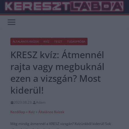
Skip
to
content
ÁLTALÁNOS KVÍZEK
KVÍZ
TESZT
TUDÁSPRÓBA
KRESZ kvíz: Átmennél
rajta vagy megbuknál
ezen a vizsgán? Most
kiderül!
2023.08.23.
Adam
Kezdőlap
»
Kvíz
»
Általános Kvízek
Még mindig átmennél a KRESZ vizsgán? Kvízünkből kiderül! Sok