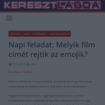
Skip
to
content
FEJTÖRŐ
FILM
KVÍZKÉRDÉS
NAPI FELADATOK
Napi feladat: Melyik film
címét rejtik az emojik?
2023.08.05.
Adam
Kezdőlap
»
Fejtörő
Ebben a feladatban megpróbáljuk emojikkal leírni egy film címét,
neked pedig fel kellene ismerni. Sok sikert és jó szórakozást.
Nagyon sok fajta
kvízünk
, vagy épp
feladatunk
van, amivel
karbantarthatod az agytekervényeidet, csak nézz körül itt, vagy