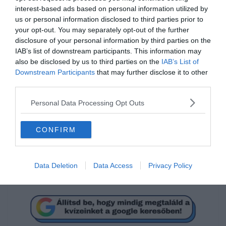
interest-based ads based on personal information utilized by
us or personal information disclosed to third parties prior to
your opt-out. You may separately opt-out of the further
disclosure of your personal information by third parties on the
IAB’s list of downstream participants. This information may
Melyik film címét rejtik az
also be disclosed by us to third parties on the
IAB’s List of
Downstream Participants
emojik?
that may further disclose it to other
third parties.
Personal Data Processing Opt Outs
Dalok szárnyán
CONFIRM
La Bamba
Data Deletion
Data Access
Privacy Policy
Ének az esőben