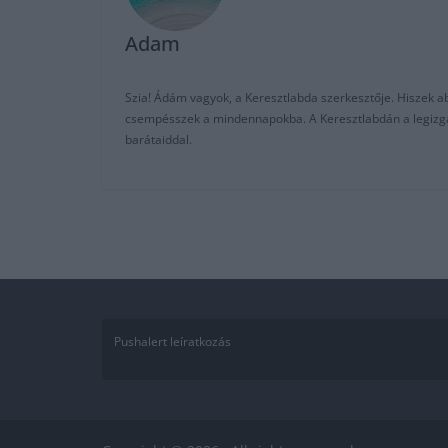
Adam
Szia! Ádám vagyok, a Keresztlabda szerkesztője. Hiszek abb
csempésszek a mindennapokba. A Keresztlabdán a legizgalm
barátaiddal.
Pushalert leíratkozás