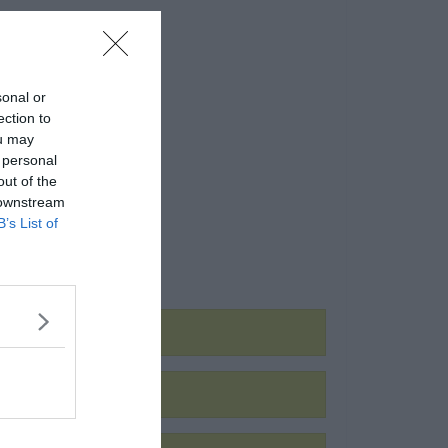
sonal or
ection to
ou may
 personal
out of the
 downstream
B’s List of