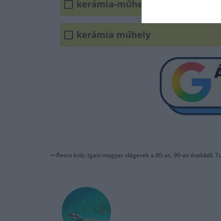
kerámia-műhely
kerámia műhely
Retro kvíz: Igazi magyar slágerek a 80-as, 90-es évekből.