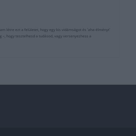
am létre ezt a felületet, hogy egy kis vidámságot és 'aha-élményt'
g –, hogy tesztelhesd a tudásod, vagy versenyezhess a