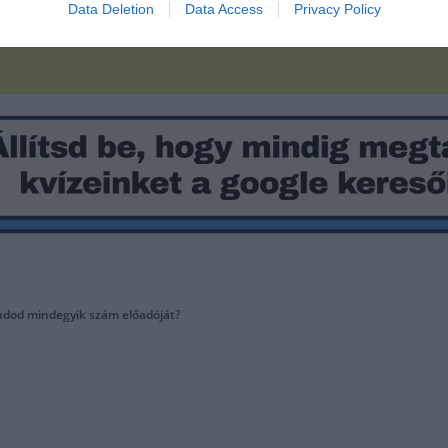
Data Deletion
Data Access
Privacy Policy
 Tudod mindegyik szám előadóját?