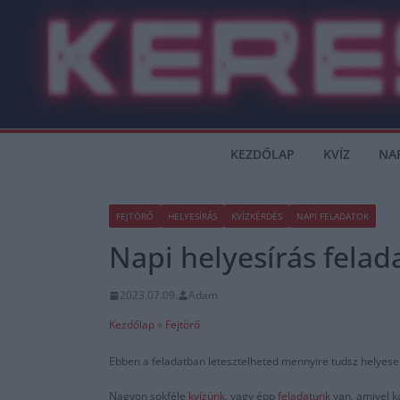
Skip
to
content
KEZDŐLAP
KVÍZ
NA
FEJTÖRŐ
HELYESÍRÁS
KVÍZKÉRDÉS
NAPI FELADATOK
Napi helyesírás felad
2023.07.09.
Adam
Kezdőlap
»
Fejtörő
Ebben a feladatban letesztelheted mennyire tudsz helyesen 
Nagyon sokféle
kvízünk
, vagy épp
feladatunk
van, amivel k