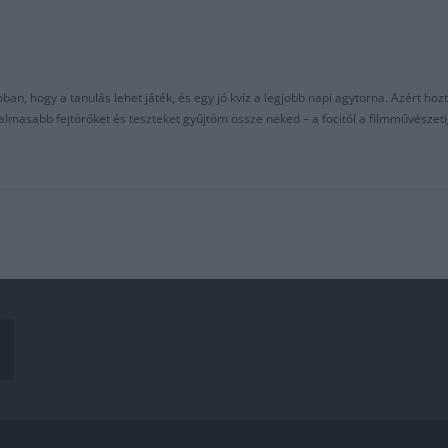
an, hogy a tanulás lehet játék, és egy jó kvíz a legjobb napi agytorna. Azért hozt
asabb fejtörőket és teszteket gyűjtöm össze neked – a focitól a filmművészeti