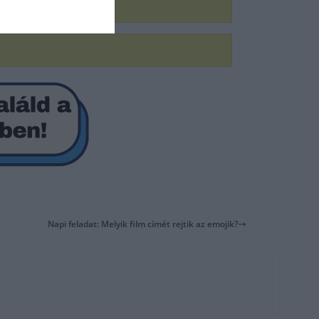
Napi feladat: Melyik film címét rejtik az emojik?