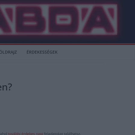
ÖLDRAJZ
ÉRDEKESSÉGEK
en?
ahol
további érdekes napi
feladatokat találhatsz.