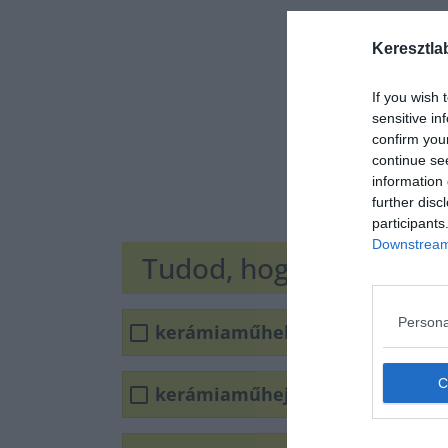
Keresztla
If you wish 
sensitive in
confirm you
continue se
information 
further disc
participants
Downstream 
Tudod, hogy írjuk hely
Persona
kerámiaműhely
kerámiaműhej