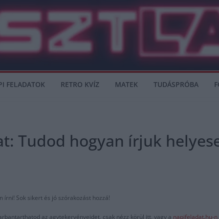
PI FELADATOK
RETRO KVÍZ
MATEK
TUDÁSPRÓBA
F
at: Tudod hogyan írjuk helyes
írni! Sok sikert és jó szórakozást hozzá!
arbantarthatod az agytekervényeidet, csak nézz körül itt, vagy a
napifeladat.hu-n