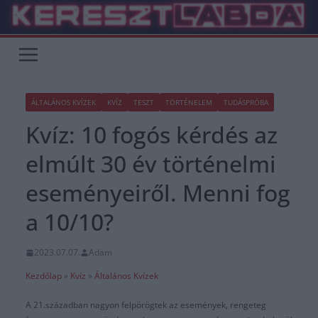
Skip
to
content
ÁLTALÁNOS KVÍZEK
KVÍZ
TESZT
TÖRTÉNELEM
TUDÁSPRÓBA
Kvíz: 10 fogós kérdés az
elmúlt 30 év történelmi
eseményeiről. Menni fog
a 10/10?
2023.07.07.
Adam
Kezdőlap
»
Kvíz
»
Általános Kvízek
A 21.században nagyon felpörögtek az események, rengeteg