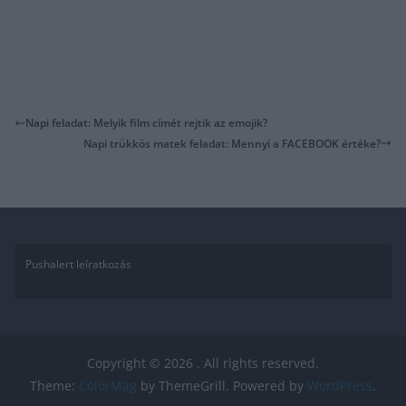
Napi feladat: Melyik film címét rejtik az emojik?
Napi trükkös matek feladat: Mennyi a FACEBOOK értéke?
Pushalert leíratkozás
Copyright © 2026
. All rights reserved.
Theme:
ColorMag
by ThemeGrill. Powered by
WordPress
.