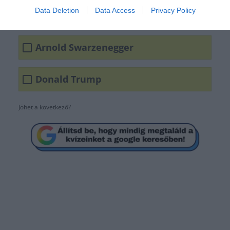
Data Deletion
Data Access
Privacy Policy
Sylvester Satllone
Arnold Swarzenegger
Donald Trump
Jöhet a következő?