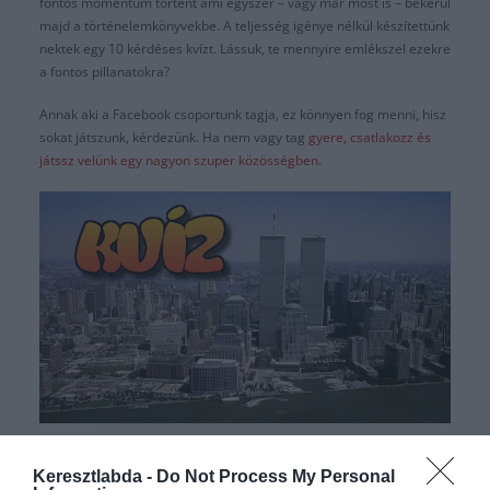
fontos momentum történt ami egyszer – vagy már most is – bekerül
majd a történelemkönyvekbe. A teljesség igénye nélkül készítettünk
nektek egy 10 kérdéses kvízt. Lássuk, te mennyire emlékszel ezekre
a fontos pillanatokra?
Annak aki a Facebook csoportunk tagja, ez könnyen fog menni, hisz
sokat játszunk, kérdezünk. Ha nem vagy tag
gyere, csatlakozz és
játssz velünk egy nagyon szuper közösségben.
Hirdetés
Keresztlabda -
Do Not Process My Personal