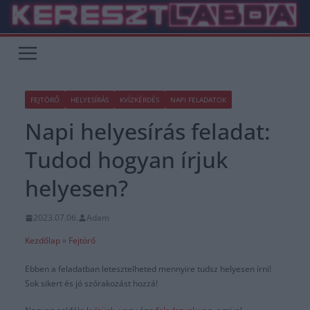
Skip
to
content
FEJTÖRŐ
HELYESÍRÁS
KVÍZKÉRDÉS
NAPI FELADATOK
Napi helyesírás feladat:
Tudod hogyan írjuk
helyesen?
2023.07.06.
Adam
Kezdőlap
»
Fejtörő
Ebben a feladatban letesztelheted mennyire tudsz helyesen írni!
Sok sikert és jó szórakozást hozzá!