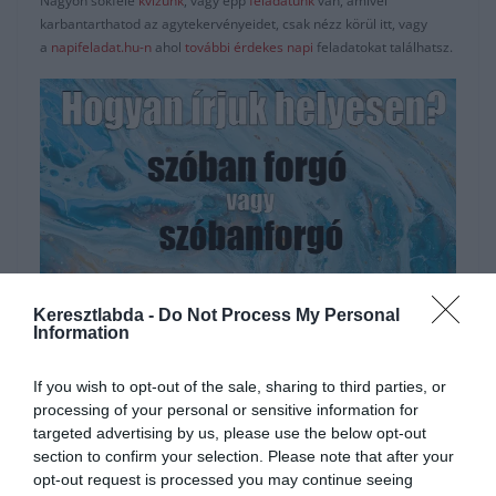
Nagyon sokféle
kvízünk
, vagy épp
feladatunk
van, amivel
karbantarthatod az agytekervényeidet, csak nézz körül itt, vagy
a
napifeladat.hu-n
ahol
további érdekes napi
feladatokat találhatsz.
Keresztlabda -
Do Not Process My Personal
Information
Hirdetés
If you wish to opt-out of the sale, sharing to third parties, or
processing of your personal or sensitive information for
targeted advertising by us, please use the below opt-out
section to confirm your selection. Please note that after your
opt-out request is processed you may continue seeing