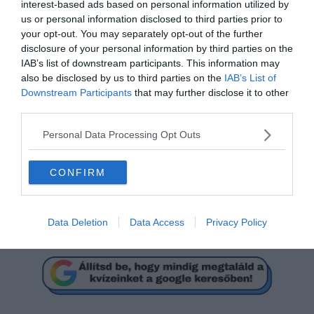
interest-based ads based on personal information utilized by
us or personal information disclosed to third parties prior to
your opt-out. You may separately opt-out of the further
disclosure of your personal information by third parties on the
IAB’s list of downstream participants. This information may
also be disclosed by us to third parties on the
IAB’s List of
Downstream Participants
that may further disclose it to other
third parties.
Tudod hogyan írjuk
helyesen?
Personal Data Processing Opt Outs
CONFIRM
szóbanforgó
Data Deletion
Data Access
Privacy Policy
szóban forgó