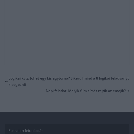
Logikai kvíz: Jöhet egy kis agytorna? Sikerül mind a 8 logikai feladványt
kibogozni?
Napi feladat: Melyik film címét rejtik az emojik?
Pushalert leíratkozás