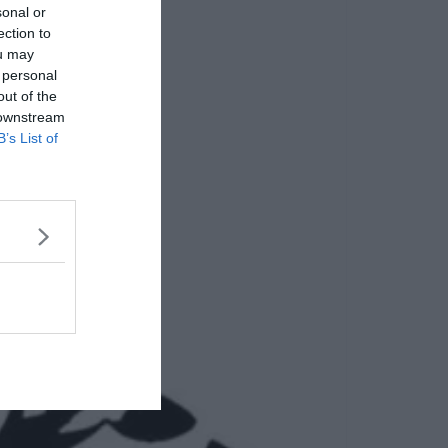
sonal or
ection to
ou may
 personal
out of the
 downstream
B’s List of