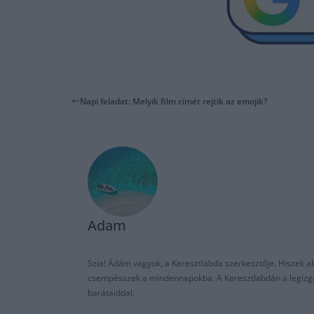
Napi feladat: Melyik film címét rejtik az emojik?
Adam
Szia! Ádám vagyok, a Keresztlabda szerkesztője. Hiszek abb
csempésszek a mindennapokba. A Keresztlabdán a legizgalm
barátaiddal.