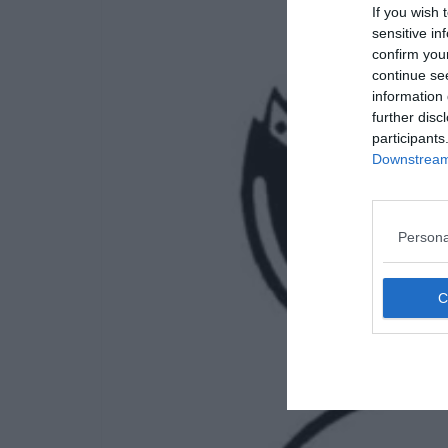
If you wish 
sensitive in
confirm you
continue se
information 
further disc
participants
Downstream 
Persona