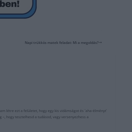
Napi trükkös matek feladat: Mi a megoldás?
am létre ezt a felületet, hogy egy kis vidámságot és 'aha-élményt'
g –, hogy tesztelhesd a tudásod, vagy versenyezhess a