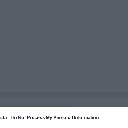
erepel ez a fickó?
bda -
Do Not Process My Personal Information