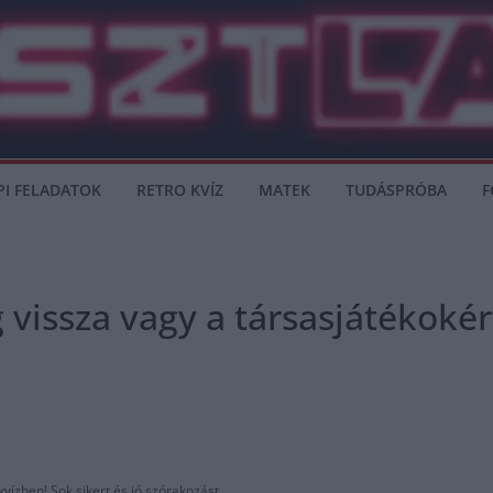
PI FELADATOK
RETRO KVÍZ
MATEK
TUDÁSPRÓBA
F
vissza vagy a társasjátékokért
vízben! Sok sikert és jó szórakozást.