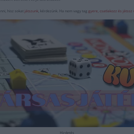
nni, hisz sokat
játszunk
, kérdezünk. Ha nem vagy tag
gyere, csatlakozz és játss
Hirdetés