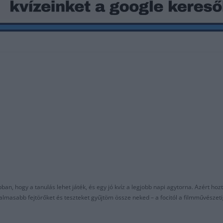
an, hogy a tanulás lehet játék, és egy jó kvíz a legjobb napi agytorna. Azért hozt
asabb fejtörőket és teszteket gyűjtöm össze neked – a focitól a filmművészeti