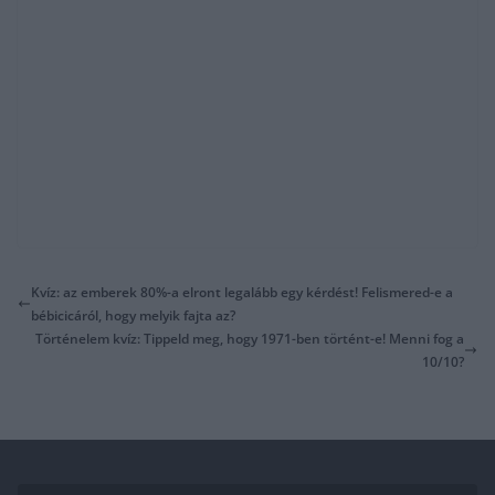
Kvíz: az emberek 80%-a elront legalább egy kérdést! Felismered-e a
bébicicáról, hogy melyik fajta az?
Történelem kvíz: Tippeld meg, hogy 1971-ben történt-e! Menni fog a
10/10?