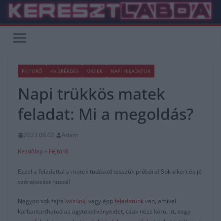
Skip
to
content
FEJTÖRŐ
KVÍZKÉRDÉS
MATEK
NAPI FELADATOK
Napi trükkös matek
feladat: Mi a megoldás?
2023.06.02.
Adam
Kezdőlap
»
Fejtörő
Ezzel a feladattal a matek tudásod tesszük próbára! Sok sikert és jó
szórakozást hozzá!
Nagyon sok fajta
kvízünk
, vagy épp
feladatunk
van, amivel
karbantarthatod az agytekervényeidet, csak nézz körül itt, vagy