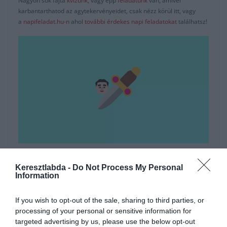
Nagyon sok fajta
kvízünk
, vagy épp
feladatunk
van, amivel
karbantarthatod az agytekervényeidet, csak nézz körül itt, vagy
a
napifeladat.hu-n
ahol
további érdekes napi feladatokat
találhatsz!
Hirdetés
Keresztlabda -
Do Not Process My Personal
Information
If you wish to opt-out of the sale, sharing to third parties, or
processing of your personal or sensitive information for
targeted advertising by us, please use the below opt-out