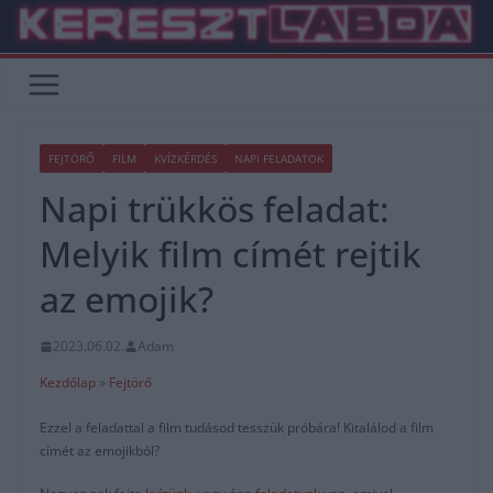
Skip
to
content
FEJTÖRŐ
FILM
KVÍZKÉRDÉS
NAPI FELADATOK
Napi trükkös feladat:
Melyik film címét rejtik
az emojik?
2023.06.02.
Adam
Kezdőlap
»
Fejtörő
Ezzel a feladattal a film tudásod tesszük próbára! Kitalálod a film
címét az emojikból?