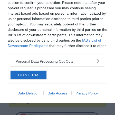
section to confirm your selection. Please note that after your
opt-out request is processed you may continue seeing
interest-based ads based on personal information utilized by
us or personal information disclosed to third parties prior to
your opt-out. You may separately opt-out of the further
disclosure of your personal information by third parties on the
IAB’s list of downstream participants. This information may
also be disclosed by us to third parties on the
IAB’s List of
Melyik film címét rejtik az
Downstream Participants
that may further disclose it to other
emojik?
third parties.
Personal Data Processing Opt Outs
Tőrbe ejtve
CONFIRM
Pengeélen
Data Deletion
Data Access
Privacy Policy
Penge