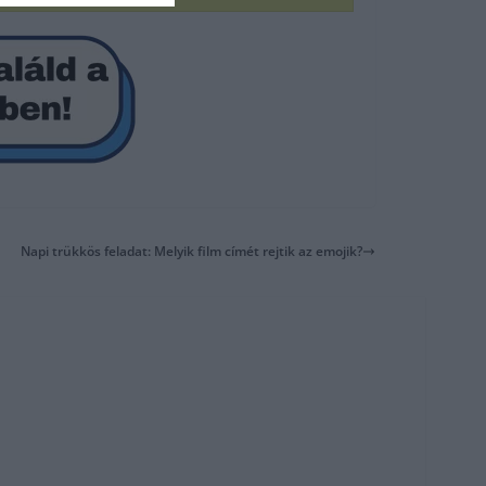
Napi trükkös feladat: Melyik film címét rejtik az emojik?