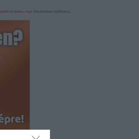
vábbi érdekes napi
feladatokat találhatsz.