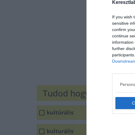
Keresztla
If you wish 
sensitive in
confirm you
continue se
information 
further disc
participants
Downstream 
Persona
Tudod hogyan írjuk he
kultúrális
kulturális