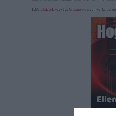
Sokféle
kvízünk
, vagy épp
feladatunk
van, amivel karbantar