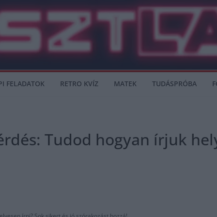
PI FELADATOK
RETRO KVÍZ
MATEK
TUDÁSPRÓBA
F
érdés: Tudod hogyan írjuk he
lyesen írni? Sok sikert és jó szórakozást hozzá!