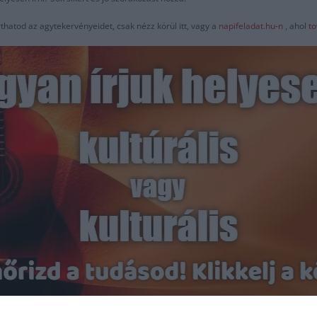
thatod az agytekervényeidet, csak nézz körül itt, vagy a
napifeladat.hu-n ,
ahol
to
Hirdetés