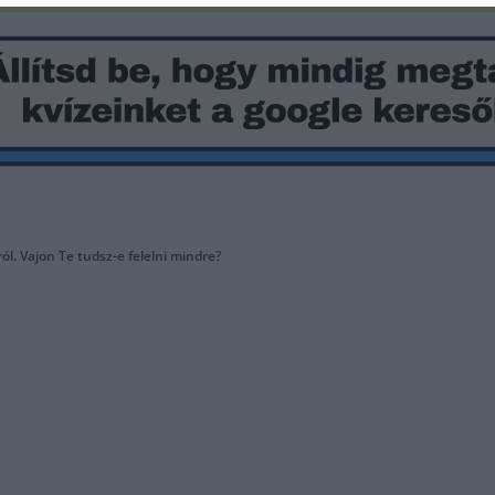
l. Vajon Te tudsz-e felelni mindre?