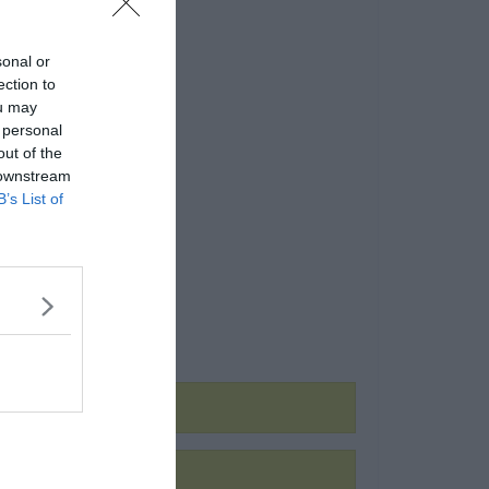
sonal or
ection to
ou may
 personal
out of the
 downstream
B’s List of