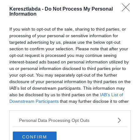
Hirdetés
Keresztlabda -
Do Not Process My Personal
Information
If you wish to opt-out of the sale, sharing to third parties, or
processing of your personal or sensitive information for
targeted advertising by us, please use the below opt-out
section to confirm your selection. Please note that after your
opt-out request is processed you may continue seeing
interest-based ads based on personal information utilized by
us or personal information disclosed to third parties prior to
your opt-out. You may separately opt-out of the further
disclosure of your personal information by third parties on the
IAB’s list of downstream participants. This information may
also be disclosed by us to third parties on the
IAB’s List of
Készen állsz?
Downstream Participants
that may further disclose it to other
third parties.
0%
Personal Data Processing Opt Outs
Ezen a helyen jött létre
Magyarország első
CONFIRM