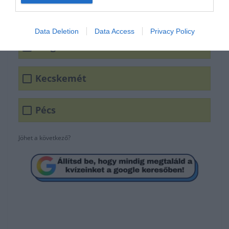
egyeteme.
Data Deletion
Data Access
Privacy Policy
Szeged
Kecskemét
Pécs
Jöhet a következő?