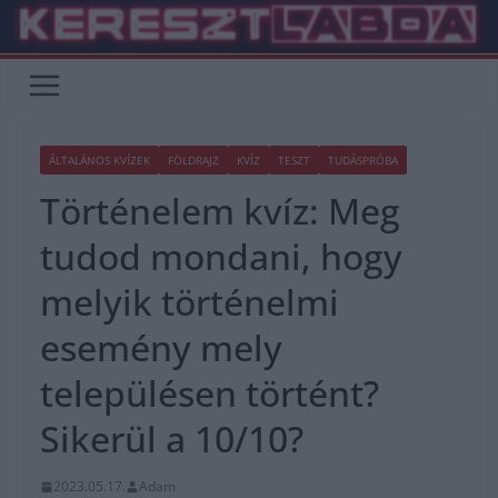
Skip
to
content
ÁLTALÁNOS KVÍZEK
FÖLDRAJZ
KVÍZ
TESZT
TUDÁSPRÓBA
Történelem kvíz: Meg
tudod mondani, hogy
melyik történelmi
esemény mely
településen történt?
Sikerül a 10/10?
2023.05.17.
Adam