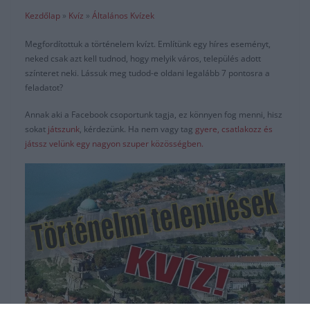
Kezdőlap
»
Kvíz
»
Általános Kvízek
Megfordítottuk a történelem kvízt. Említünk egy híres eseményt,
neked csak azt kell tudnod, hogy melyik város, település adott
színteret neki. Lássuk meg tudod-e oldani legalább 7 pontosra a
feladatot?
Annak aki a Facebook csoportunk tagja, ez könnyen fog menni, hisz
sokat
játszunk
, kérdezünk. Ha nem vagy tag
gyere, csatlakozz és
játssz velünk egy nagyon szuper közösségben.