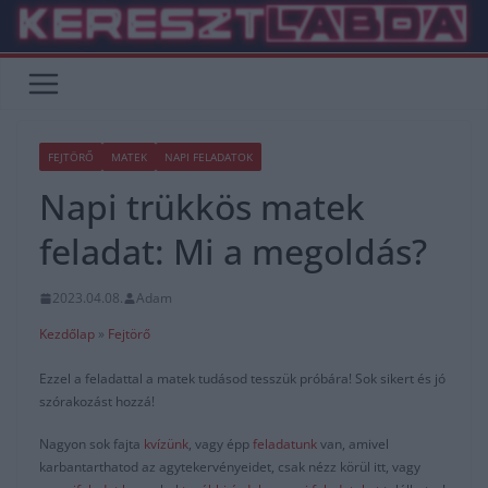
Skip
to
content
FEJTÖRŐ
MATEK
NAPI FELADATOK
Napi trükkös matek
feladat: Mi a megoldás?
2023.04.08.
Adam
Kezdőlap
»
Fejtörő
Ezzel a feladattal a matek tudásod tesszük próbára! Sok sikert és jó
szórakozást hozzá!
Nagyon sok fajta
kvízünk
, vagy épp
feladatunk
van, amivel
karbantarthatod az agytekervényeidet, csak nézz körül itt, vagy