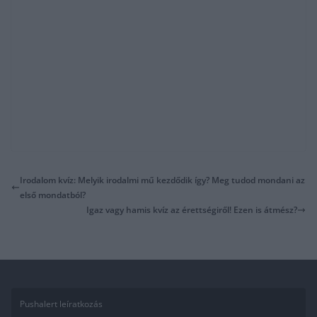
Irodalom kvíz: Melyik irodalmi mű kezdődik így? Meg tudod mondani az
első mondatból?
Igaz vagy hamis kvíz az érettségiről! Ezen is átmész?
Pushalert leíratkozás