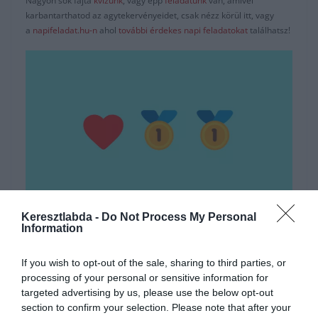
Nagyon sok fajta
kvízünk
, vagy épp
feladatunk
van, amivel
karbantarthatod az agytekervényeidet, csak nézz körül itt, vagy
a
napifeladat.hu-n
ahol
további érdekes napi feladatokat
találhatsz!
Hirdetés
Keresztlabda -
Do Not Process My Personal
Information
If you wish to opt-out of the sale, sharing to third parties, or
processing of your personal or sensitive information for
targeted advertising by us, please use the below opt-out
section to confirm your selection. Please note that after your