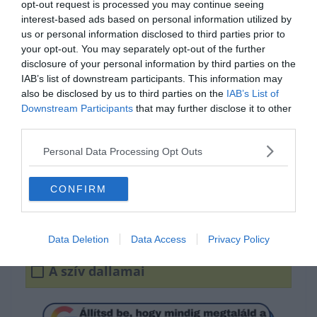
opt-out request is processed you may continue seeing
interest-based ads based on personal information utilized by
us or personal information disclosed to third parties prior to
your opt-out. You may separately opt-out of the further
disclosure of your personal information by third parties on the
IAB’s list of downstream participants. This information may
also be disclosed by us to third parties on the
IAB’s List of
Downstream Participants
that may further disclose it to other
Melyik film címét rejtik az
third parties.
emojik?
Personal Data Processing Opt Outs
A szív bajnokai
CONFIRM
Szívek királynője
Data Deletion
Data Access
Privacy Policy
A szív dallamai