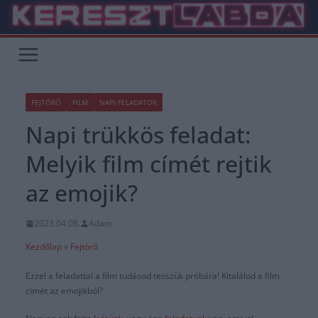
Skip
to
content
FEJTÖRŐ
FILM
NAPI FELADATOK
Napi trükkös feladat:
Melyik film címét rejtik
az emojik?
2023.04.08.
Adam
Kezdőlap
»
Fejtörő
Ezzel a feladattal a film tudásod tesszük próbára! Kitalálod a film
címét az emojikból?