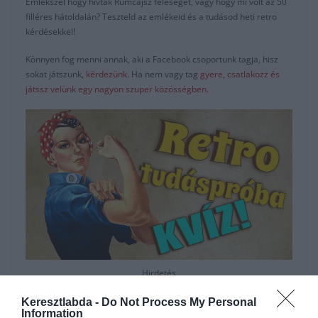
Emlékszel hogy hívták Rumcájsz feleségét, vagy hogy mi volt az 50
filléres hátoldalán? Teszteld az emlékeid és a tudásod heti retro
kérdésekkel!
Könnyen fog menni annak, aki a Facebook csoportunk tagja, hisz
sokat játszunk,
kérdezünk
. Ha nem vagy tag
gyere, csatlakozz és
játssz velünk egy nagyon szuper közösségben.
Hirdetés
Keresztlabda -
Do Not Process My Personal
Information