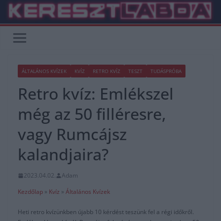
Skip
to
content
ÁLTALÁNOS KVÍZEK
KVÍZ
RETRO KVÍZ
TESZT
TUDÁSPRÓBA
Retro kvíz: Emlékszel
még az 50 filléresre,
vagy Rumcájsz
kalandjaira?
2023.04.02.
Adam
Kezdőlap
»
Kvíz
»
Általános Kvízek
Heti retro kvízünkben újabb 10 kérdést teszünk fel a régi időkről.