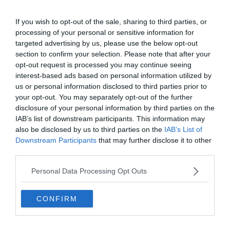
If you wish to opt-out of the sale, sharing to third parties, or
processing of your personal or sensitive information for
targeted advertising by us, please use the below opt-out
section to confirm your selection. Please note that after your
opt-out request is processed you may continue seeing
interest-based ads based on personal information utilized by
us or personal information disclosed to third parties prior to
your opt-out. You may separately opt-out of the further
disclosure of your personal information by third parties on the
IAB’s list of downstream participants. This information may
Készen állsz?
also be disclosed by us to third parties on the
IAB’s List of
0%
Downstream Participants
that may further disclose it to other
third parties.
Milyen terméket árultak
Personal Data Processing Opt Outs
'Asszonydicséret' néven
az 50-es, 60-as években?
CONFIRM