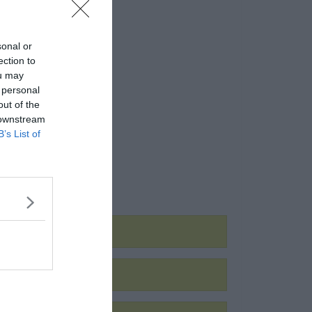
sonal or
ection to
ou may
 personal
out of the
 downstream
B’s List of