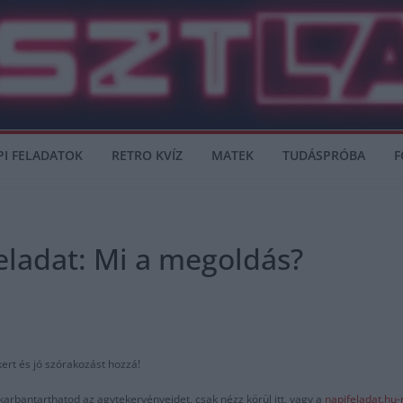
PI FELADATOK
RETRO KVÍZ
MATEK
TUDÁSPRÓBA
F
eladat: Mi a megoldás?
kert és jó szórakozást hozzá!
karbantarthatod az agytekervényeidet, csak nézz körül itt, vagy a
napifeladat.hu