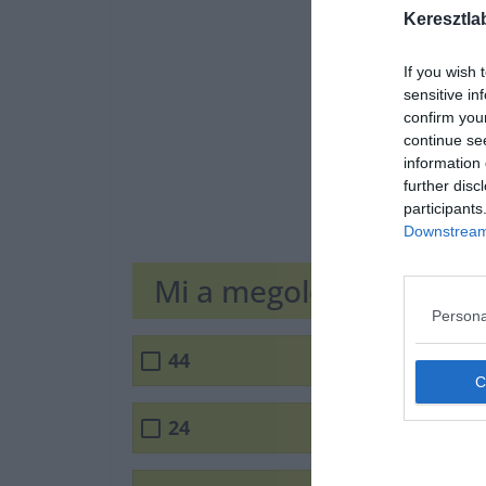
Keresztla
If you wish 
sensitive in
confirm you
continue se
information 
further disc
participants
Downstream 
Mi a megoldás?
Persona
44
24