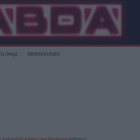
ÖLDRAJZ
ÉRDEKESSÉGEK
-n
ahol
további érdekes napi feladatokat
találhatsz!