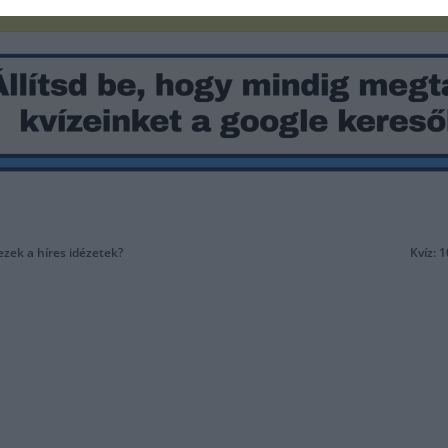
ezek a híres idézetek?
Kvíz: 