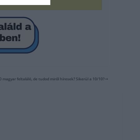
10 magyar feltaláló, de tudod miről híresek? Sikerül a 10/10?