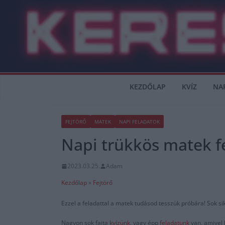
Skip
to
content
KEZDŐLAP
KVÍZ
NA
FEJTÖRŐ
MATEK
NAPI FELADATOK
Napi trükkös matek f
2023.03.25.
Adam
Kezdőlap
»
Fejtörő
Ezzel a feladattal a matek tudásod tesszük próbára! Sok si
Nagyon sok fajta
kvízünk
, vagy épp
feladatunk
van, amivel 