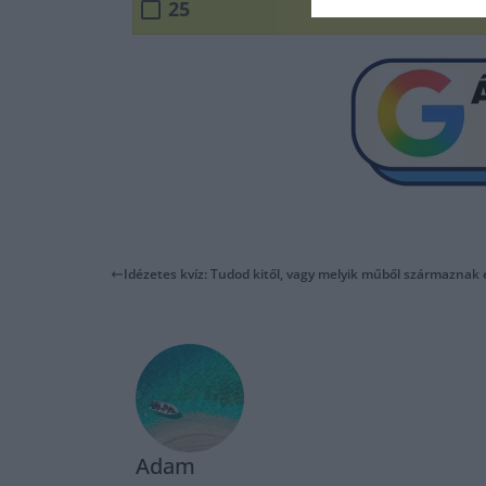
25
Idézetes kvíz: Tudod kitől, vagy melyik műből származnak 
Adam