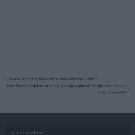
Mind a 10 ország fővárosát tudod a földrajz kvízből?
Kvíz: Tudod mit jelent az iskátulya, vagy a platni? Megbirkózol ezekkel
a régi szavakkal?
Pushalert leíratkozás