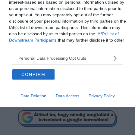
interest-based ads based on personal information utilized by
us or personal information disclosed to third parties prior to
your opt-out. You may separately opt-out of the further
disclosure of your personal information by third parties on the
IAB’s list of downstream participants. This information may
also be disclosed by us to third parties on the
IAB’s List of
Downstream Participants
that may further disclose it to other
third parties.
Tudod hogyan írjuk
helyesen?
Personal Data Processing Opt Outs
CONFIRM
csoda szép
csodaszép
Data Deletion
Data Access
Privacy Policy