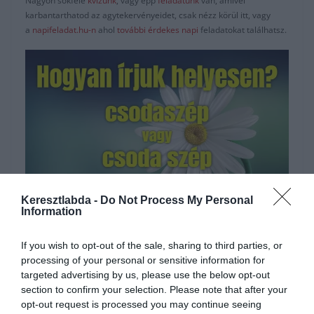
Nagyon sokféle
kvízünk
, vagy épp
feladatunk
van, amivel
karbantarthatod az agytekervényeidet, csak nézz körül itt, vagy
a
napifeladat.hu-n
ahol
további érdekes napi
feladatokat találhatsz.
Keresztlabda -
Do Not Process My Personal
Information
Hirdetés
If you wish to opt-out of the sale, sharing to third parties, or
processing of your personal or sensitive information for
targeted advertising by us, please use the below opt-out
section to confirm your selection. Please note that after your
opt-out request is processed you may continue seeing