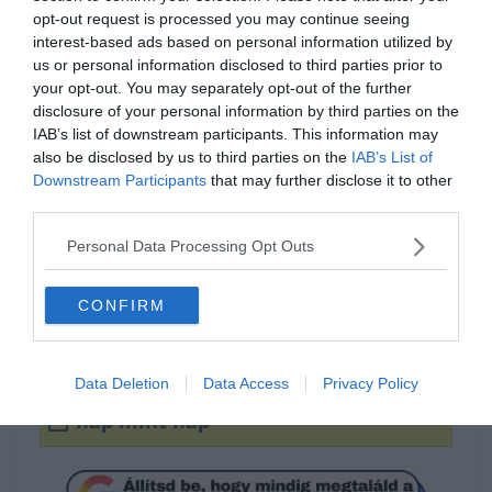
opt-out request is processed you may continue seeing
interest-based ads based on personal information utilized by
us or personal information disclosed to third parties prior to
your opt-out. You may separately opt-out of the further
disclosure of your personal information by third parties on the
IAB’s list of downstream participants. This information may
also be disclosed by us to third parties on the
IAB’s List of
Tudod hogyan írjuk
Downstream Participants
that may further disclose it to other
helyesen?
third parties.
Personal Data Processing Opt Outs
nap, mint nap
CONFIRM
napmint nap
Data Deletion
Data Access
Privacy Policy
nap mint nap