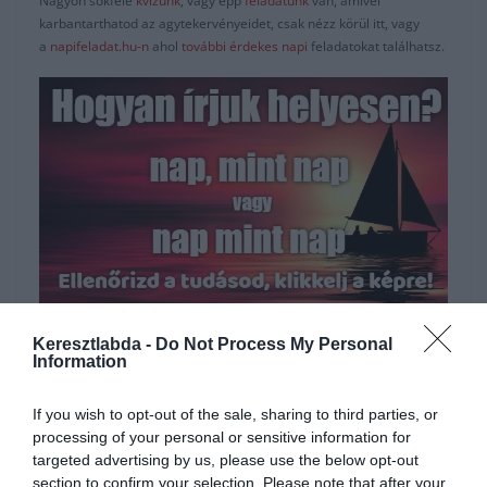
Nagyon sokféle
kvízünk
, vagy épp
feladatunk
van, amivel
karbantarthatod az agytekervényeidet, csak nézz körül itt, vagy
a
napifeladat.hu-n
ahol
további érdekes napi
feladatokat találhatsz.
Hirdetés
Keresztlabda -
Do Not Process My Personal
Information
If you wish to opt-out of the sale, sharing to third parties, or
processing of your personal or sensitive information for
targeted advertising by us, please use the below opt-out
section to confirm your selection. Please note that after your