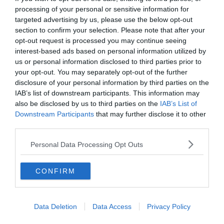
processing of your personal or sensitive information for
targeted advertising by us, please use the below opt-out
section to confirm your selection. Please note that after your
opt-out request is processed you may continue seeing
interest-based ads based on personal information utilized by
us or personal information disclosed to third parties prior to
your opt-out. You may separately opt-out of the further
Készen állsz?
disclosure of your personal information by third parties on the
IAB’s list of downstream participants. This information may
0%
also be disclosed by us to third parties on the
IAB’s List of
Downstream Participants
that may further disclose it to other
Egyenrangú
third parties.
útkereszteződésben
Personal Data Processing Opt Outs
elsőbbséget kell-e adni a
jobbról érkező villamos
CONFIRM
részére?
Data Deletion
Data Access
Privacy Policy
Igen