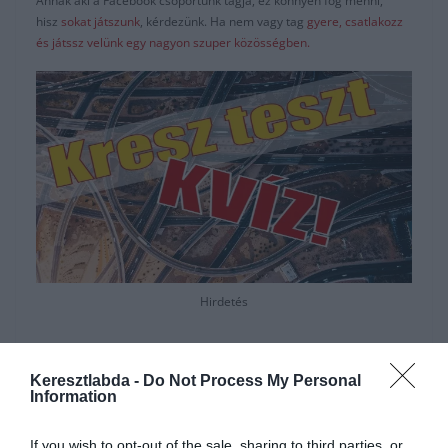
Annak aki a Facebook csoportunk tagja, ez könnyen fog menni,
hisz
sokat játszunk
, kérdezünk. Ha nem vagy tag
gyere, csatlakozz
és játssz velünk egy nagyon szuper közösségben.
Hirdetés
Keresztlabda -
Do Not Process My Personal
Information
If you wish to opt-out of the sale, sharing to third parties, or