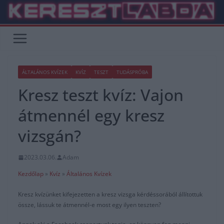
Skip
to
content
ÁLTALÁNOS KVÍZEK
KVÍZ
TESZT
TUDÁSPRÓBA
Kresz teszt kvíz: Vajon
átmennél egy kresz
vizsgán?
2023.03.06.
Adam
Kezdőlap
»
Kvíz
»
Általános Kvízek
Kresz kvízünket kifejezetten a kresz vizsga kérdéssorából állítottuk
össze, lássuk te átmennél-e most egy ilyen teszten?