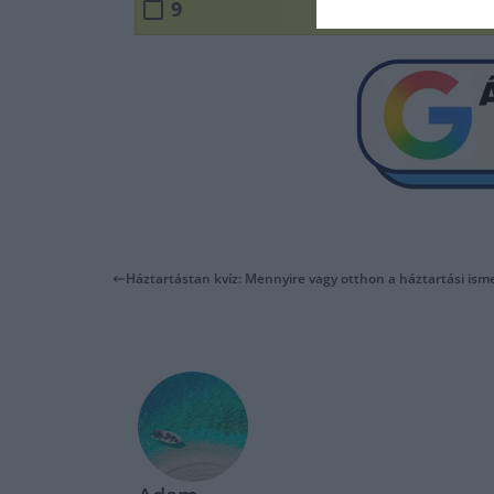
9
Háztartástan kvíz: Mennyire vagy otthon a háztartási is