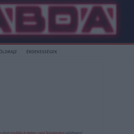
ÖLDRAJZ
ÉRDEKESSÉGEK
-n
ahol
további érdekes napi feladatokat
találhatsz!