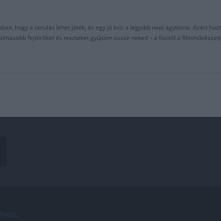
an, hogy a tanulás lehet játék, és egy jó kvíz a legjobb napi agytorna. Azért hozt
asabb fejtörőket és teszteket gyűjtöm össze neked – a focitól a filmművészeti
ress
.