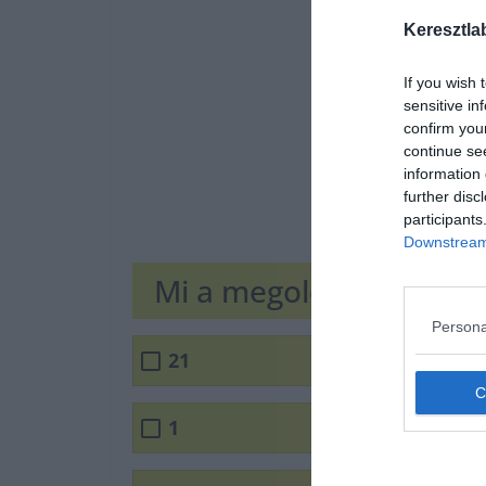
Keresztla
If you wish 
sensitive in
confirm you
continue se
information 
further disc
participants
Downstream 
Mi a megoldás?
Persona
21
1