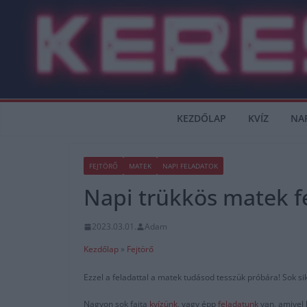
Skip
to
content
KEZDŐLAP
KVÍZ
NA
FEJTÖRŐ
MATEK
NAPI FELADATOK
Napi trükkös matek f
2023.03.01.
Adam
Kezdőlap
»
Fejtörő
Ezzel a feladattal a matek tudásod tesszük próbára! Sok si
Nagyon sok fajta
kvízünk
, vagy épp
feladatunk
van, amivel 