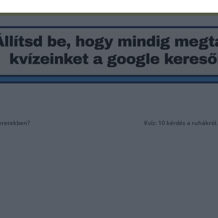
meretekben?
Kvíz: 10 kérdés a ruhákról.