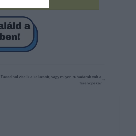
 Tudod hol viselik a kalucsnit, vagy milyen ruhadarab volt a
ferencjóska?