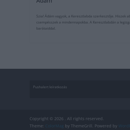
Adam
Szia! Ádám vagyok, a Keresztlabda szerkesztője. Hiszek abb
csempésszek a mindennapokba. A Keresztlabdán a legizgalm
barátaiddal.
Pushalert leíratkozás
Copyright © 2026
. All rights reserved.
Theme:
ColorMag
by ThemeGrill. Powered by
WordP