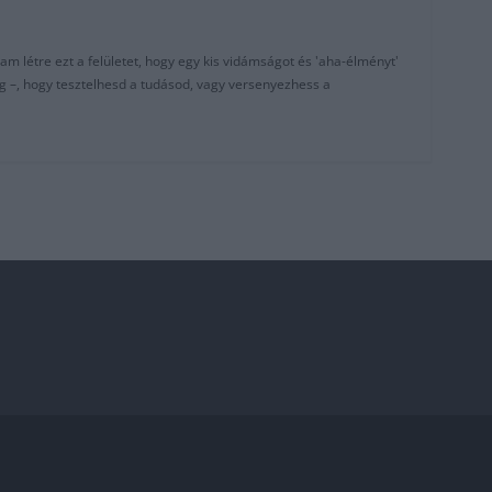
am létre ezt a felületet, hogy egy kis vidámságot és 'aha-élményt'
g –, hogy tesztelhesd a tudásod, vagy versenyezhess a