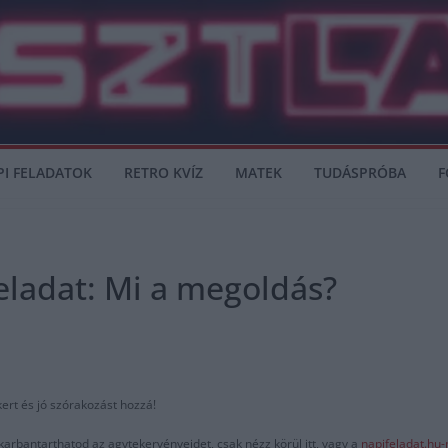
PI FELADATOK
RETRO KVÍZ
MATEK
TUDÁSPRÓBA
F
eladat: Mi a megoldás?
kert és jó szórakozást hozzá!
karbantarthatod az agytekervényeidet, csak nézz körül itt, vagy a
napifeladat.hu