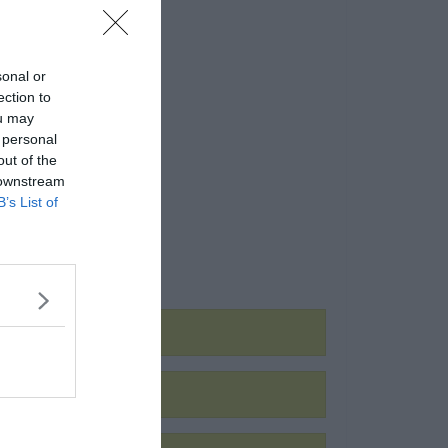
sonal or
ection to
ou may
 personal
out of the
 downstream
B’s List of