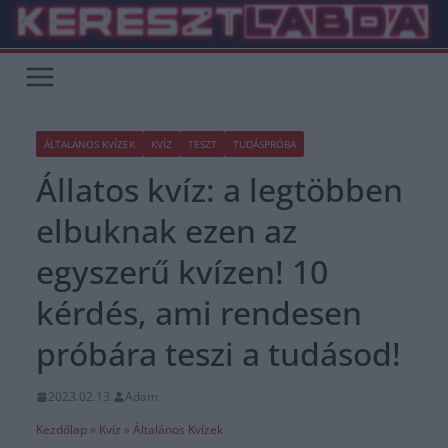
Skip
to
content
ÁLTALÁNOS KVÍZEK
KVÍZ
TESZT
TUDÁSPRÓBA
Állatos kvíz: a legtöbben
elbuknak ezen az
egyszerű kvízen! 10
kérdés, ami rendesen
próbára teszi a tudásod!
2023.02.13.
Adam
Kezdőlap
»
Kvíz
»
Általános Kvízek