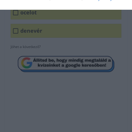
ocelot
denevér
Jöhet a következő?