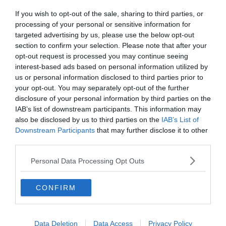
If you wish to opt-out of the sale, sharing to third parties, or
processing of your personal or sensitive information for
targeted advertising by us, please use the below opt-out
section to confirm your selection. Please note that after your
opt-out request is processed you may continue seeing
interest-based ads based on personal information utilized by
us or personal information disclosed to third parties prior to
your opt-out. You may separately opt-out of the further
disclosure of your personal information by third parties on the
IAB’s list of downstream participants. This information may
Készen állsz?
also be disclosed by us to third parties on the
IAB’s List of
Downstream Participants
that may further disclose it to other
0%
third parties.
Personal Data Processing Opt Outs
Melyik emlős képes
igazából repülni?
CONFIRM
repülő mókus
Data Deletion
Data Access
Privacy Policy