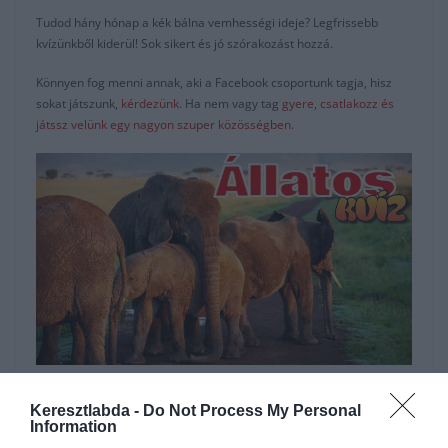
Tudod hány hónap a kék bálna vemhességi ideje? Legfrissebb
kvízünkből kiderül! Sok sikert és jó szórakozást hozzá.
Könnyen fog menni annak, aki a Facebook csoportunk tagja, hisz
sokat játszunk,
kérdezünk
. Ha nem vagy tag
gyere, csatlakozz és
játssz velünk egy nagyon szuper közösségben.
Hirdetés
Keresztlabda -
Do Not Process My Personal
Information