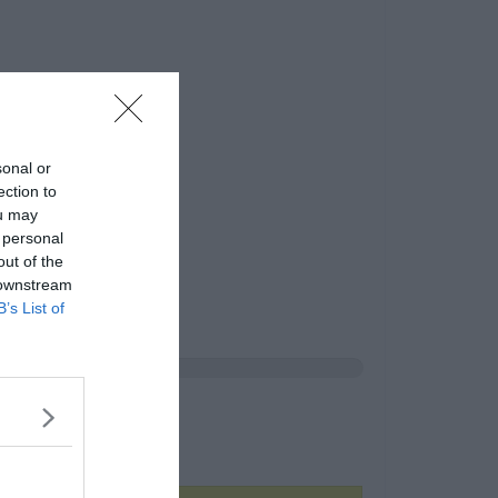
sonal or
ection to
ou may
 personal
out of the
 downstream
B’s List of