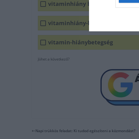
vitaminhiány betegség
vitaminhiány-betegség
vitamin-hiánybetegség
Jöhet a következő?
Napi trükkös feladat: Ki tudod egészíteni a közmondást?