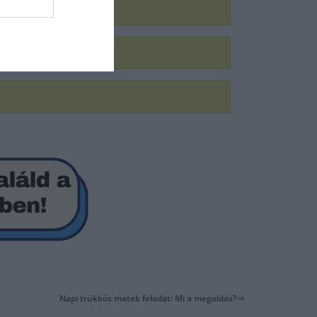
Napi trükkös matek feladat: Mi a megoldás?