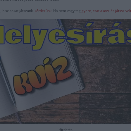
 hisz sokat játszunk,
kérdezünk
. Ha nem vagy tag
gyere, csatlakozz és játssz v
Hirdetés