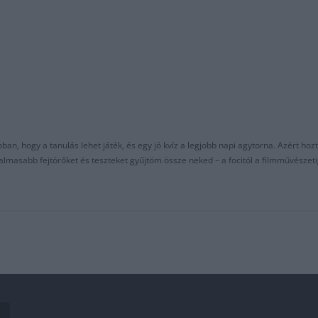
an, hogy a tanulás lehet játék, és egy jó kvíz a legjobb napi agytorna. Azért hozt
asabb fejtörőket és teszteket gyűjtöm össze neked – a focitól a filmművészeti