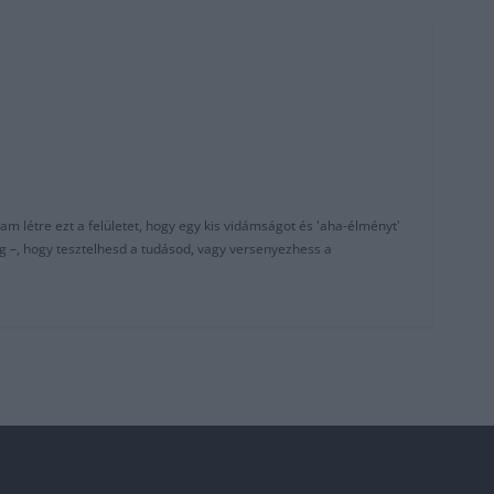
am létre ezt a felületet, hogy egy kis vidámságot és 'aha-élményt'
g –, hogy tesztelhesd a tudásod, vagy versenyezhess a