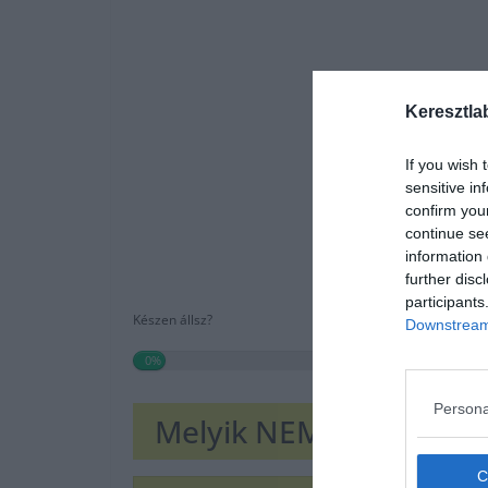
Keresztla
If you wish 
sensitive in
confirm you
continue se
information 
further disc
participants
Készen állsz?
Downstream 
0%
Persona
Melyik NEM helyes?