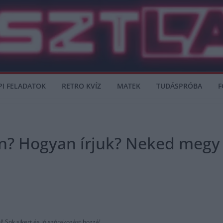
PI FELADATOK
RETRO KVÍZ
MATEK
TUDÁSPRÓBA
F
ön? Hogyan írjuk? Neked megy
! Sok sikert és jó szórakozást hozzá!