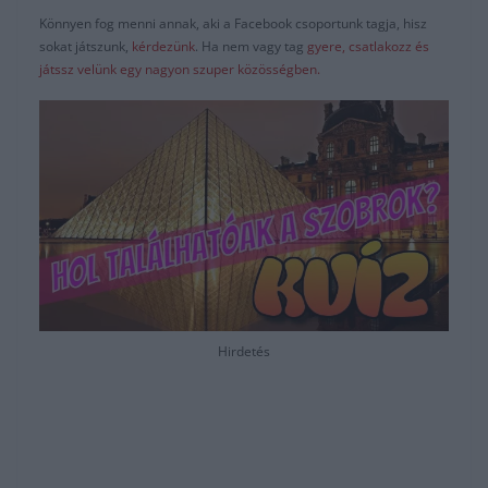
Könnyen fog menni annak, aki a Facebook csoportunk tagja, hisz
sokat játszunk,
kérdezünk
. Ha nem vagy tag
gyere, csatlakozz és
játssz velünk egy nagyon szuper közösségben.
Hirdetés