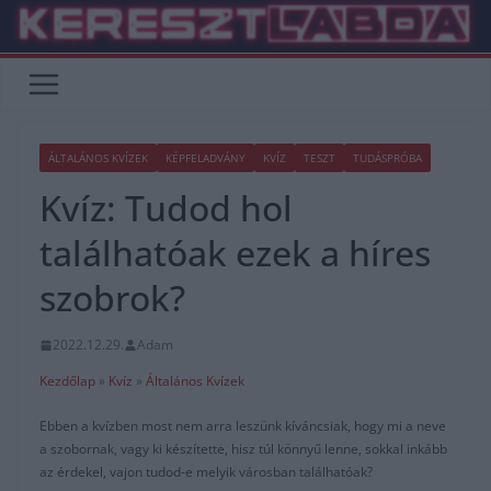
Skip
to
content
ÁLTALÁNOS KVÍZEK
KÉPFELADVÁNY
KVÍZ
TESZT
TUDÁSPRÓBA
Kvíz: Tudod hol
találhatóak ezek a híres
szobrok?
2022.12.29.
Adam
Kezdőlap
»
Kvíz
»
Általános Kvízek
Ebben a kvízben most nem arra leszünk kíváncsiak, hogy mi a neve
a szobornak, vagy ki készítette, hisz túl könnyű lenne, sokkal inkább
az érdekel, vajon tudod-e melyik városban találhatóak?