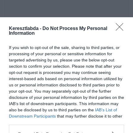
Keresztlabda -
Do Not Process My Personal
Information
If you wish to opt-out of the sale, sharing to third parties, or
Készen állsz?
processing of your personal or sensitive information for
targeted advertising by us, please use the below opt-out
0%
section to confirm your selection. Please note that after your
opt-out request is processed you may continue seeing
Nelson admirális szobra
interest-based ads based on personal information utilized by
us or personal information disclosed to third parties prior to
attól monumentális,
your opt-out. You may separately opt-out of the further
hogy egy hatalmas
disclosure of your personal information by third parties on the
korintoszi stílusú
IAB’s list of downstream participants. This information may
also be disclosed by us to third parties on the
IAB’s List of
oszlopon áll, de hol?
Downstream Participants
that may further disclose it to other
third parties.