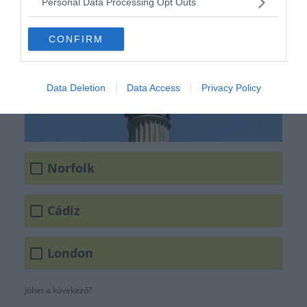
Personal Data Processing Opt Outs
CONFIRM
Data Deletion
Data Access
Privacy Policy
Norfolk
Cádiz
London
Jöhet a kövekező?