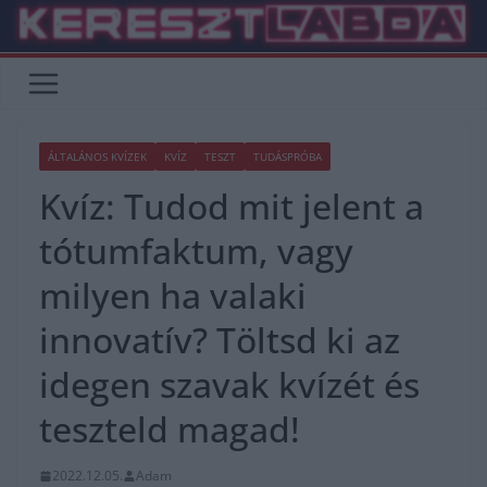
Skip
to
content
ÁLTALÁNOS KVÍZEK
KVÍZ
TESZT
TUDÁSPRÓBA
Kvíz: Tudod mit jelent a
tótumfaktum, vagy
milyen ha valaki
innovatív? Töltsd ki az
idegen szavak kvízét és
teszteld magad!
2022.12.05.
Adam