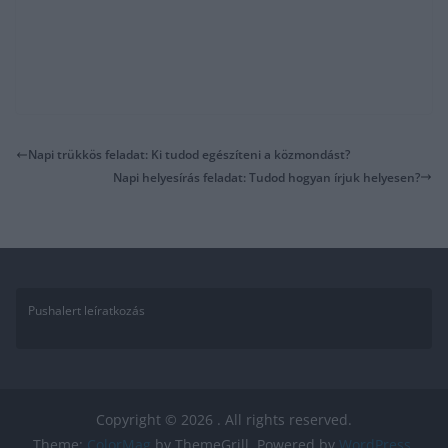
Napi trükkös feladat: Ki tudod egészíteni a közmondást?
Napi helyesírás feladat: Tudod hogyan írjuk helyesen?
Pushalert leíratkozás
Copyright © 2026
. All rights reserved.
Theme:
ColorMag
by ThemeGrill. Powered by
WordPress
.