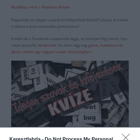
Kezdőlap
»
Kvíz
»
Általános Kvízek
Eligazodsz az idegen szavak és kifejezések között? Lássuk, ki tudod-
e tölteni a kvízt maximális pontszámra?
Annak aki a Facebook csoportunk tagja, ez könnyen fog menni, hisz
sokat játszunk,
kérdezünk
. Ha nem vagy tag
gyere, csatlakozz és
játssz velünk egy nagyon szuper közösségben.
Hirdetés
Keresztlabda -
Do Not Process My Personal