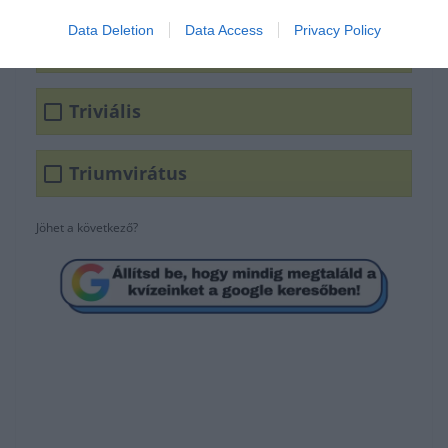
Data Deletion
Data Access
Privacy Policy
Triád
Triviális
Triumvirátus
Jöhet a következő?