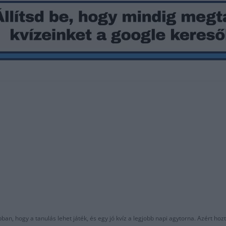
an, hogy a tanulás lehet játék, és egy jó kvíz a legjobb napi agytorna. Azért hozt