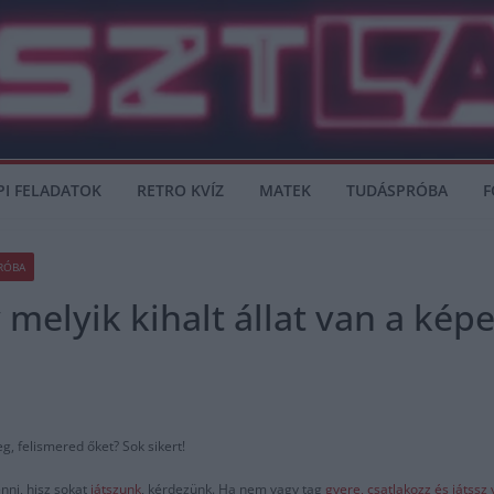
PI FELADATOK
RETRO KVÍZ
MATEK
TUDÁSPRÓBA
F
RÓBA
 melyik kihalt állat van a kép
g, felismered őket? Sok sikert!
nni, hisz sokat
játszunk
, kérdezünk. Ha nem vagy tag
gyere, csatlakozz és játss