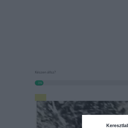
Készen állsz?
0%
Keresztla