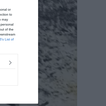
sonal or
ection to
ou may
 personal
out of the
 downstream
B’s List of