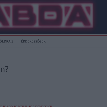
ÖLDRAJZ
ÉRDEKESSÉGEK
en?
z velünk egy nagyon szuper közösségben.