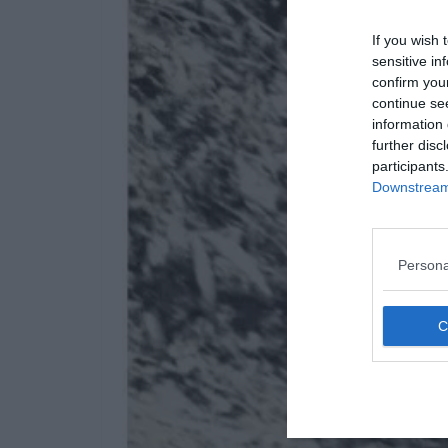
If you wish 
sensitive in
confirm you
continue se
information 
further disc
participants
Downstream 
Persona