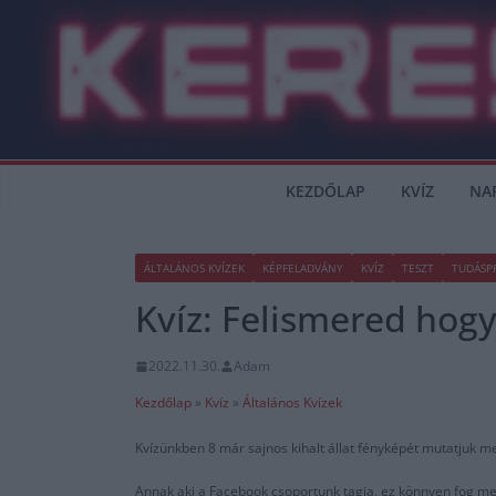
Skip
to
content
KEZDŐLAP
KVÍZ
NA
ÁLTALÁNOS KVÍZEK
KÉPFELADVÁNY
KVÍZ
TESZT
TUDÁSP
Kvíz: Felismered hogy
2022.11.30.
Adam
Kezdőlap
»
Kvíz
»
Általános Kvízek
Kvízünkben 8 már sajnos kihalt állat fényképét mutatjuk me
Annak aki a Facebook csoportunk tagja, ez könnyen fog me