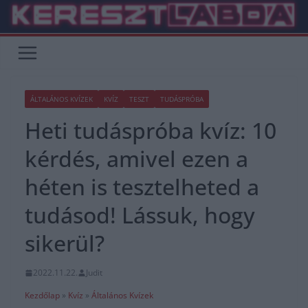
Skip
to
content
ÁLTALÁNOS KVÍZEK
KVÍZ
TESZT
TUDÁSPRÓBA
Heti tudáspróba kvíz: 10
kérdés, amivel ezen a
héten is tesztelheted a
tudásod! Lássuk, hogy
sikerül?
2022.11.22.
Judit
Kezdőlap
»
Kvíz
»
Általános Kvízek