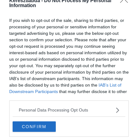
Keresztlabda -
Do Not Process My Personal
Information
If you wish to opt-out of the sale, sharing to third parties, or
processing of your personal or sensitive information for
targeted advertising by us, please use the below opt-out
section to confirm your selection. Please note that after your
opt-out request is processed you may continue seeing
interest-based ads based on personal information utilized by
us or personal information disclosed to third parties prior to
your opt-out. You may separately opt-out of the further
disclosure of your personal information by third parties on the
IAB’s list of downstream participants. This information may
Készen állsz?
also be disclosed by us to third parties on the
IAB’s List of
Downstream Participants
that may further disclose it to other
0%
third parties.
Personal Data Processing Opt Outs
Miről híres a Marie
Celeste hajó?
CONFIRM