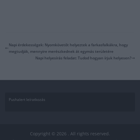
Napi érdekességek: Nyomkövetőt helyeztek a farkasfalkákra, hogy
megtudják, mennyire merészkednek át egymás területére
Napi helyesírás feladat: Tudod hogyan írjuk helyesen?
Pushalert leíratkozás
Copyright © 2026
. All rights reserved.