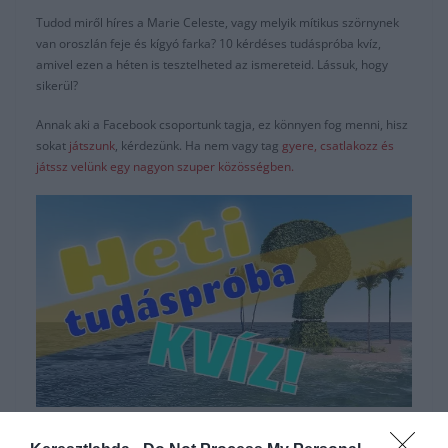
Tudod miről híres a Marie Celeste, vagy melyik mítikus szörnynek
van oroszlán feje és kígyó farka? 10 kérdéses tudáspróba kvíz,
amivel ezen a héten is tesztelheted az ismereteid. Lássuk, hogy
sikerül?
Annak aki a Facebook csoportunk tagja, ez könnyen fog menni, hisz
sokat
játszunk
, kérdezünk. Ha nem vagy tag
gyere, csatlakozz és
játssz velünk egy nagyon szuper közösségben.
Hirdetés