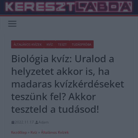
Skip
to
content
ÁLTALÁNOS KVÍZEK
KVÍZ
TESZT
TUDÁSPRÓBA
Biológia kvíz: Uralod a
helyzetet akkor is, ha
madaras kvízkérdéseket
teszünk fel? Akkor
teszteld a tudásod!
2022.11.17.
Adam
Kezdőlap
»
Kvíz
»
Általános Kvízek