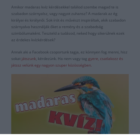
Amikor madaras kvíz kérdésekkel találod szembe magad te is
szabadon szárnyalsz, vagy nagyot zuhansz? A madarak az ég
királyai és királynői. Sok írót és művészt inspiráltak, akik szabadon
szárnyalva használják őket a remény és a szabadság
szimbólumaként. Teszteld a tudásod, neked hogy sikerülnek ezek
az érdekes kvízkérdések?
Annak aki a Facebook csoportunk tagja, ez könnyen fog menni, hisz
sokat
játszunk
, kérdezünk. Ha nem vagy tag
gyere, csatlakozz és
játssz velünk egy nagyon szuper közösségben.