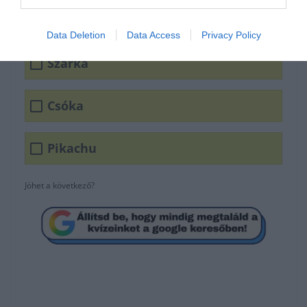
tudományos neve a Pica
pica?
Data Deletion
Data Access
Privacy Policy
Szarka
Csóka
Pikachu
Jöhet a következő?