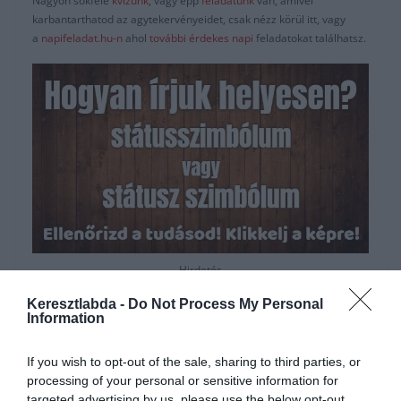
Nagyon sokféle
kvízünk
, vagy épp
feladatunk
van, amivel
karbantarthatod az agytekervényeidet, csak nézz körül itt, vagy
a
napifeladat.hu-n
ahol
további érdekes napi
feladatokat találhatsz.
Hirdetés
Keresztlabda -
Do Not Process My Personal
Information
If you wish to opt-out of the sale, sharing to third parties, or
processing of your personal or sensitive information for
targeted advertising by us, please use the below opt-out