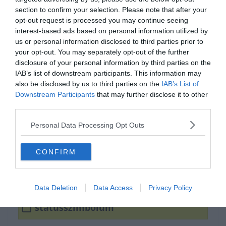
section to confirm your selection. Please note that after your
opt-out request is processed you may continue seeing
interest-based ads based on personal information utilized by
us or personal information disclosed to third parties prior to
your opt-out. You may separately opt-out of the further
disclosure of your personal information by third parties on the
IAB’s list of downstream participants. This information may
Tudod hogyan írjuk
also be disclosed by us to third parties on the
IAB’s List of
helyesen? (Két jó válasz
Downstream Participants
that may further disclose it to other
third parties.
van)
Personal Data Processing Opt Outs
státuszszimbólum
CONFIRM
státusz szimbólum
Data Deletion
Data Access
Privacy Policy
státusszimbólum