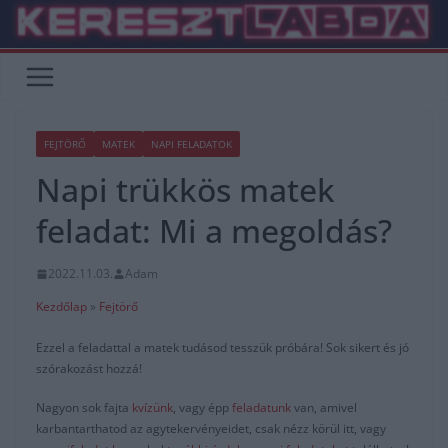
Skip
to
content
FEJTÖRŐ
MATEK
NAPI FELADATOK
Napi trükkös matek
feladat: Mi a megoldás?
2022.11.03.
Adam
Kezdőlap
»
Fejtörő
Ezzel a feladattal a matek tudásod tesszük próbára! Sok sikert és jó
szórakozást hozzá!
Nagyon sok fajta
kvízünk
, vagy épp
feladatunk
van, amivel
karbantarthatod az agytekervényeidet, csak nézz körül itt, vagy