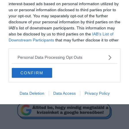
interest-based ads based on personal information utilized by
us or personal information disclosed to third parties prior to
your opt-out. You may separately opt-out of the further
disclosure of your personal information by third parties on the
IAB’s list of downstream participants. This information may
Mi a megoldás?
also be disclosed by us to third parties on the
IAB’s List of
Downstream Participants
that may further disclose it to other
third parties.
54
Personal Data Processing Opt Outs
40
CONFIRM
10
Data Deletion
Data Access
Privacy Policy