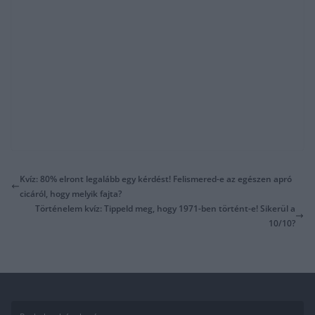
Kvíz: 80% elront legalább egy kérdést! Felismered-e az egészen apró
cicáról, hogy melyik fajta?
Történelem kvíz: Tippeld meg, hogy 1971-ben történt-e! Sikerül a
10/10?