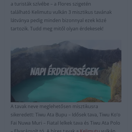
a turisták szívébe – a Flores szigetén
található Kelimutu vulkán 3 misztikus tavának
látványa pedig minden bizonnyal ezek közé
tartozik. Tudd meg mitől olyan érdekesek!
A tavak neve meglehetősen misztikusra
sikeredett: Tiwu Ata Bupu – Idősek tava, Tiwu Ko’o
Fai Nuwa Muri – Fiatal lelkek tava és Tiwu Ata Polo
– Elvarázsolt tó. A híres tavak a
Kelimutu
vulkán