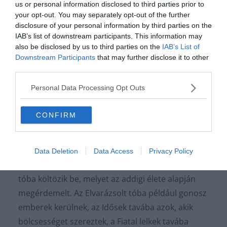
us or personal information disclosed to third parties prior to
repedések át visszaszivárognak a felszínre – szó
your opt-out. You may separately opt-out of the further
szerint felkavarva ezzel az állóvizet. Mindemellett
disclosure of your personal information by third parties on the
IAB’s list of downstream participants. This information may
a víz eltérő oxigéntartalma és rendkívül magas
also be disclosed by us to third parties on the
IAB’s List of
vas-és mangántartalma is hatással van erre.
Downstream Participants
that may further disclose it to other
third parties.
További érdekességek, hogy habár van
Personal Data Processing Opt Outs
tudományos magyarázat a színváltozásra, az
őslakosoknak egészen más elképzelésük van
CONFIRM
erről. Egy helyi legenda szerint elhunyt lelkek
pihennek meg a tavakban, a víz színe pedig a
szerint változik, hogy milyen kedvükben vannak
Data Deletion
Data Access
Privacy Policy
éppen. Az ember szelleme a halál után abba a
tóba költözik be, melyet az addigi élete alapján
megérdemelt. Az Elvarázsolt tóba például gonosz
emberek kerülnek, az Idősek tavába azok, akik
bölcsességet szereztek, a Fiatal lelkek tavába