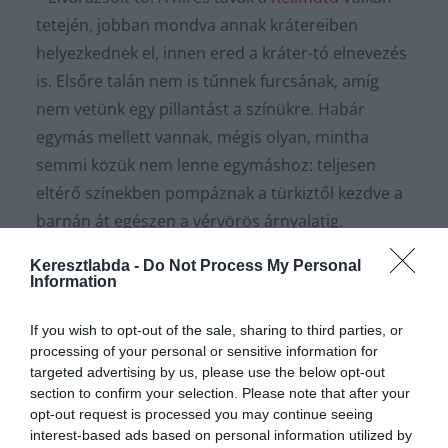
tetején, jobban mondva annak krátereiben
helyezkednek el, innen ered a kráter-tó elnevezés
is. Elsőre talán nem is tűnnek furcsának, amíg
nem vetünk egy pillantást a színükre. Habár
egymás mellett vannak, mégis olyan, mintha
semmi közük nem lenne egymáshoz: teljesen
eltérő színekben pompáznak a türkiztől kezdve a
barnán át egészen a vérvörös árnyalatig.
Megjelenésüket pedig úgy változgattatják,
Keresztlabda -
Do Not Process My Personal
akárcsak egy kaméleon. Ami kék volt az lehet pár
Information
hónap múlva már fekete lesz.
If you wish to opt-out of the sale, sharing to third parties, or
processing of your personal or sensitive information for
Ennek elsősorban az az oka, hogy a Kelimutu egy
targeted advertising by us, please use the below opt-out
mai napig is aktív vulkán. Mélyen a földfelszín alatt
section to confirm your selection. Please note that after your
különféle gázok képződnek, melyek keverednek az
opt-out request is processed you may continue seeing
interest-based ads based on personal information utilized by
itt lévő ásványi anyagokkal, aztán az apró