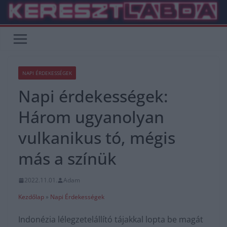
Skip
to
content
NAPI ÉRDEKESSÉGEK
Napi érdekességek:
Három ugyanolyan
vulkanikus tó, mégis
más a színük
2022.11.01.
Adam
Kezdőlap
»
Napi Érdekességek
Indonézia lélegzetelállító tájakkal lopta be magát