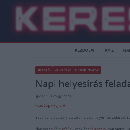
Skip
to
content
KEZDŐLAP
KVÍZ
NA
FEJTÖRŐ
HELYESÍRÁS
NAPI FELADATOK
Napi helyesírás felad
2022.10.25.
Adam
Kezdőlap
»
Fejtörő
Ebben a feladatban letesztelheted a helyesírás tudásod! So
Nagyon sokféle
kvízünk
, vagy épp
feladatunk
van amivel ka