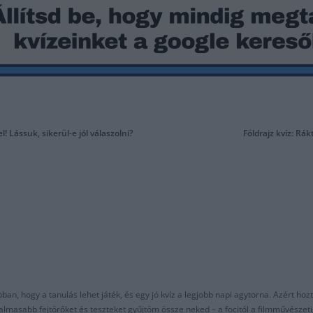
! Lássuk, sikerül-e jól válaszolni?
Földrajz kvíz: Rá
an, hogy a tanulás lehet játék, és egy jó kvíz a legjobb napi agytorna. Azért hozt
asabb fejtörőket és teszteket gyűjtöm össze neked – a focitól a filmművészeti