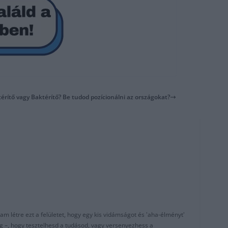
ktérítő vagy Baktérítő? Be tudod pozícionálni az országokat?
am létre ezt a felületet, hogy egy kis vidámságot és 'aha-élményt'
g –, hogy tesztelhesd a tudásod, vagy versenyezhess a