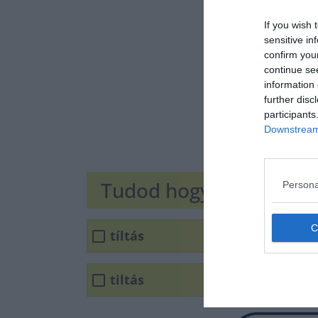
If you wish 
sensitive in
confirm you
continue se
information 
further disc
participants
Downstream 
Tudod hogyan írjuk he
Persona
tíltás
tiltás