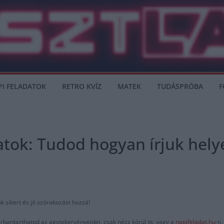
PI FELADATOK
RETRO KVÍZ
MATEK
TUDÁSPRÓBA
F
atok: Tudod hogyan írjuk hely
k sikert és jó szórakozást hozzá!
rbantarthatod az agytekervényeidet, csak nézz körül itt, vagy a
napifeladat.hu
-n,