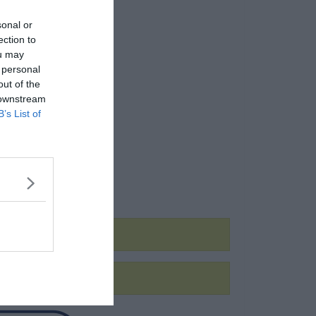
sonal or
ection to
ou may
 personal
out of the
 downstream
B’s List of