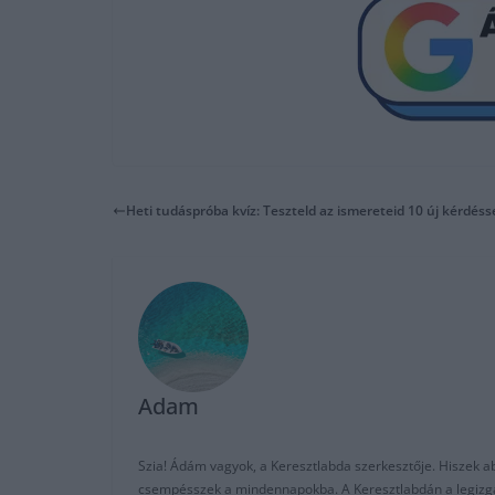
Heti tudáspróba kvíz: Teszteld az ismereteid 10 új kérdéssel
Adam
Szia! Ádám vagyok, a Keresztlabda szerkesztője. Hiszek abb
csempésszek a mindennapokba. A Keresztlabdán a legizgalm