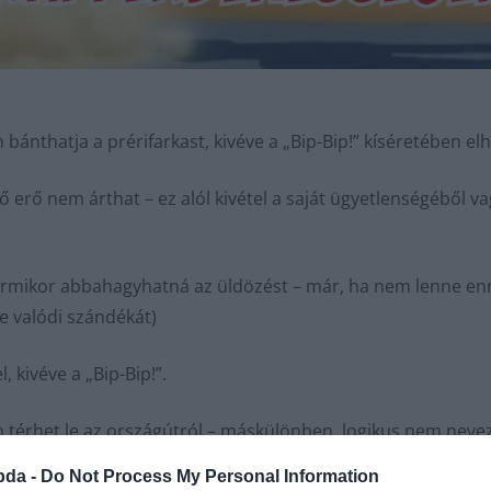
bánthatja a prérifarkast, kivéve a „Bip-Bip!” kíséretében elh
ő erő nem árthat – ez alól kivétel a saját ügyetlenségéből 
ármikor abbahagyhatná az üldözést – már, ha nem lenne ennyi
te valódi szándékát)
 kivéve a „Bip-Bip!”.
 térhet le az országútról – máskülönben, logikus nem nevez
ami Országúti Futót jelent).
bda -
Do Not Process My Personal Information