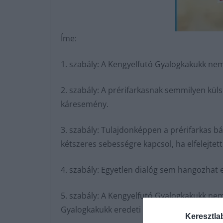
Íme:
1. szabály: A Kengyelfutó Gyalogkakukk nem 
2. szabály: A prérifarkasnak semmilyen küls
káresemény.
3. szabály: Tulajdonképpen a prérifarkas b
kétszeres sebességre kapcsol, ha elfelejtet
4. szabály: Egyetlen dialóg sem hangozhat el,
5. szabály: A Kengyelfutó Gyalogkakukk nem
Gyalogkakukk eredeti nyelven Road Runner, 
Keresztla