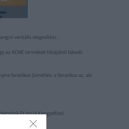
angzó verbális idegesítést.
vagy az ACME termékek hibájából fakadó
re fanatikus (ismétlés: a fanatikus az, aki
hetnénk őt így (a Kengyelfutó