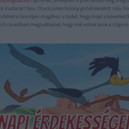
 Gyalogkakukk
rajzfilmet, amelyben a prérifarkas még a leg
zó madarat? Nos, Chuck Jones bizony gondoskodott róla, h
izódokra láncoljon magához a tudat, hogy majd a következő r
ező rovatában megtudhatod, hogy mik voltak azok a szigorú