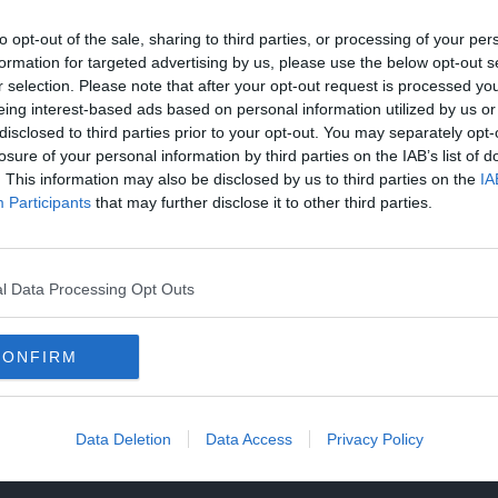
ármilyen cselekmény kizárólag a természetes élőhelyükre, av
to opt-out of the sale, sharing to third parties, or processing of your per
formation for targeted advertising by us, please use the below opt-out s
r selection. Please note that after your opt-out request is processed y
eing interest-based ads based on personal information utilized by us or
ert vagy mechanikus berendezést az ACME-től kell beszerezni
disclosed to third parties prior to your opt-out. You may separately opt-
losure of your personal information by third parties on the IAB’s list of
 úgy kell alakítani a dolgot, hogy a prérifarkas legnagyobb e
. This information may also be disclosed by us to third parties on the
IA
Participants
that may further disclose it to other third parties.
okkal jobban megviselik a saját kudarcai, mint, hogy tényleg
l Data Processing Opt Outs
CONFIRM
Data Deletion
Data Access
Privacy Policy