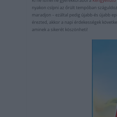
Ki ne ismerné gyerekkorából a
Kengyelfutó
nyakon csípni az őrült tempóban száguldo
maradjon – ezáltal pedig újabb-és újabb ep
érezted, akkor a napi érdekességek követk
aminek a sikerét köszönheti!