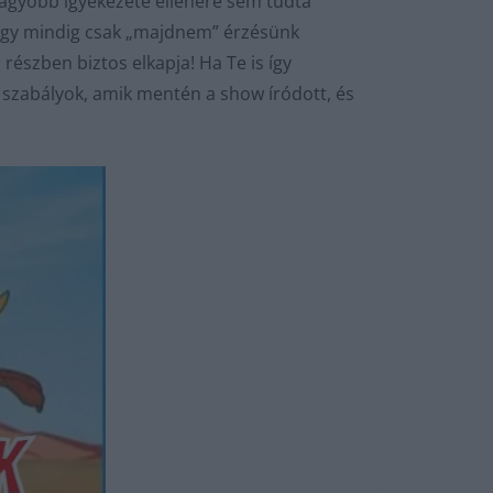
nagyobb igyekezete ellenére sem tudta
ogy mindig csak „majdnem” érzésünk
észben biztos elkapja! Ha Te is így
 szabályok, amik mentén a show íródott, és