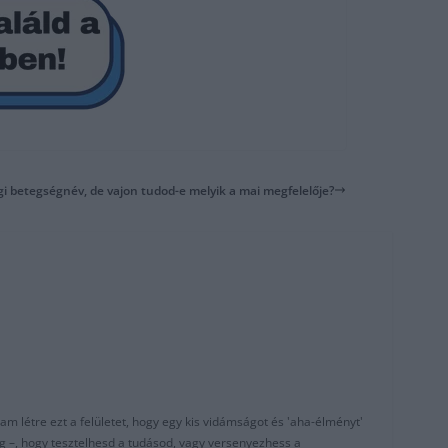
gi betegségnév, de vajon tudod-e melyik a mai megfelelője?
am létre ezt a felületet, hogy egy kis vidámságot és 'aha-élményt'
g –, hogy tesztelhesd a tudásod, vagy versenyezhess a