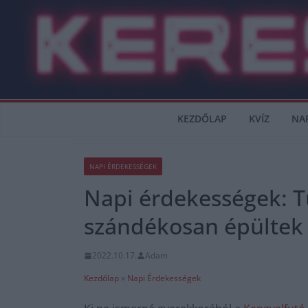
Skip
to
content
KEZDŐLAP
KVÍZ
NA
NAPI ÉRDEKESSÉGEK
Napi érdekességek: T
szándékosan épültek 
2022.10.17.
Adam
Kezdőlap
»
Napi Érdekességek