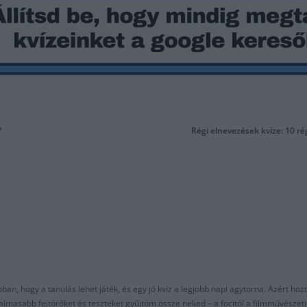
?
Régi elnevezések kvíze: 10 ré
an, hogy a tanulás lehet játék, és egy jó kvíz a legjobb napi agytorna. Azért hozt
asabb fejtörőket és teszteket gyűjtöm össze neked – a focitól a filmművészeti