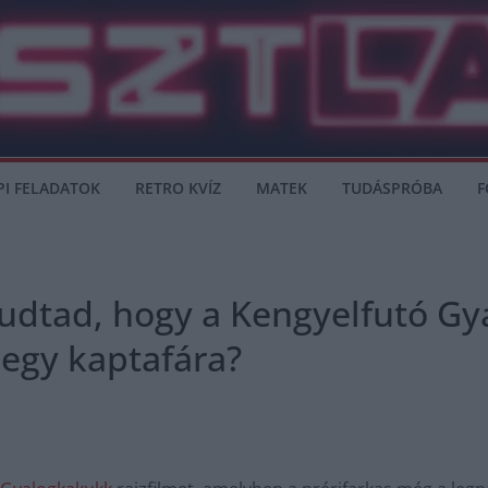
PI FELADATOK
RETRO KVÍZ
MATEK
TUDÁSPRÓBA
F
udtad, hogy a Kengyelfutó Gy
egy kaptafára?