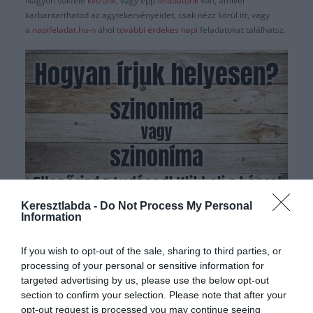
Nagyon sokféle
kvízünk
, vagy épp
feladatunk
van, amivel
karbantarthatod az agytekervényeidet, csak nézz körül itt, vagy
a
napifeladat.hu-n
ahol
további érdekes napi
feladatokat találhatsz.
Keresztlabda -
Do Not Process My Personal
Hirdetés
Information
If you wish to opt-out of the sale, sharing to third parties, or
processing of your personal or sensitive information for
targeted advertising by us, please use the below opt-out
section to confirm your selection. Please note that after your
opt-out request is processed you may continue seeing