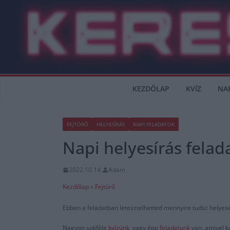
Skip
to
content
KEZDŐLAP
KVÍZ
NA
FEJTÖRŐ
HELYESÍRÁS
NAPI FELADATOK
Napi helyesírás felad
2022.10.14.
Adam
Kezdőlap
»
Fejtörő
Ebben a feladatban letesztelhetted mennyire tudsz helyesen
Nagyon sokféle
kvízünk
, vagy épp
feladatunk
van, amivel k