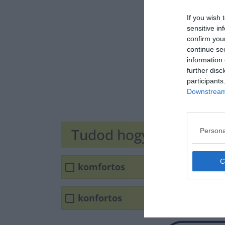
If you wish 
sensitive in
confirm you
continue se
information 
further disc
participants
Downstream 
Tudod hogyan írjuk he
Persona
komfortos
konfortos