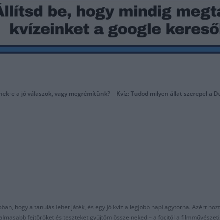
ülnek-e a jó válaszok, vagy megrémítünk?
Kvíz: Tudod milyen állat szerepel a 
an, hogy a tanulás lehet játék, és egy jó kvíz a legjobb napi agytorna. Azért hozt
asabb fejtörőket és teszteket gyűjtöm össze neked – a focitól a filmművészeti