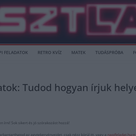
PI FELADATOK
RETRO KVÍZ
MATEK
TUDÁSPRÓBA
F
atok: Tudod hogyan írjuk hely
 írni! Sok sikert és jó szórakozást hozzá!
arbantarthatod az agytekervényeidet, csak nézz körül itt, vagy a
napifeladat.hu-n