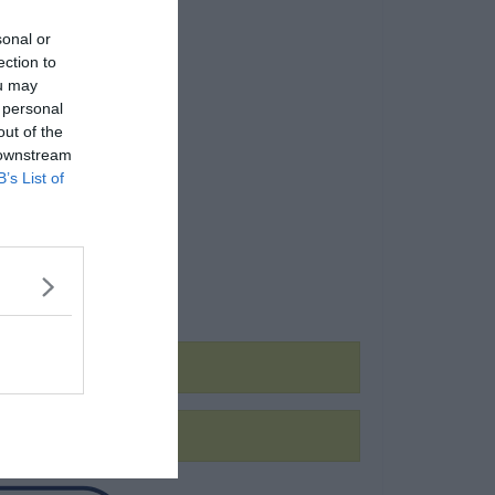
sonal or
ection to
ou may
 personal
out of the
 downstream
B’s List of