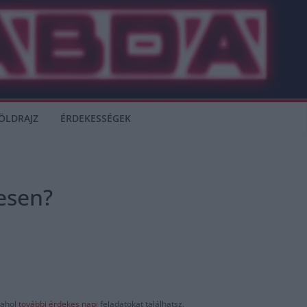
ÖLDRAJZ
ÉRDEKESSÉGEK
esen?
ahol
további érdekes napi
feladatokat találhatsz.