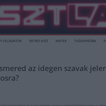
PI FELADATOK
RETRO KVÍZ
MATEK
TUDÁSPRÓBA
F
Ismered az idegen szavak jele
tosra?
ból kell kitalálnod, hogy mit jelenthet, hanem a jelentésből kell magára az idege