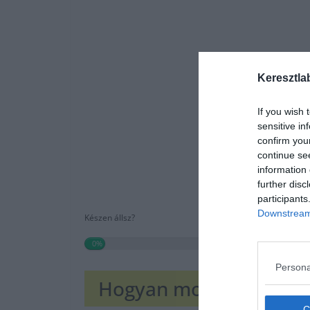
Keresztla
If you wish 
sensitive in
confirm you
continue se
information 
further disc
participants
Downstream 
Készen állsz?
0%
Persona
Hogyan mondjuk idegen 