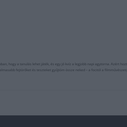
an, hogy a tanulás lehet játék, és egy jó kvíz a legjobb napi agytorna. Azért hozt
asabb fejtörőket és teszteket gyűjtöm össze neked – a focitól a filmművészeti