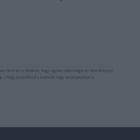
am létre ezt a felületet, hogy egy kis vidámságot és 'aha-élményt'
g –, hogy tesztelhesd a tudásod, vagy versenyezhess a