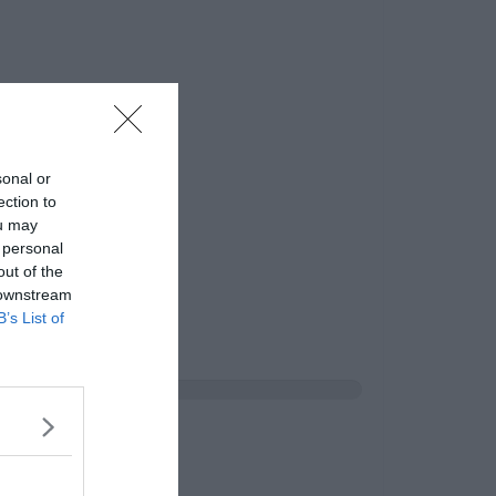
sonal or
ection to
ou may
 personal
out of the
 downstream
B’s List of
tő'?