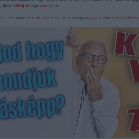
d, akkor
klikkelj ide
vagy
esetleg ide
.
nni, hisz sokat
játszunk
, kérdezünk. Ha nem vagy tag
gyere, csatlakozz és játss