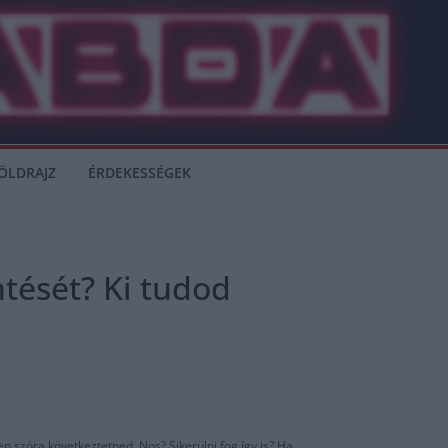
ÖLDRAJZ
ÉRDEKESSÉGEK
ntését? Ki tudod
n szóra következtetned. Nos? Sikerülni fog így is? Ha