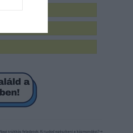
Napi trükkös feladatok: Ki tudod egészíteni a közmondást?