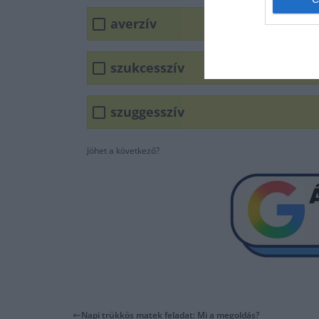
averzív
szukcesszív
szuggesszív
Jöhet a következő?
Napi trükkös matek feladat: Mi a megoldás?