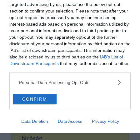
targeted advertising by us, please use the below opt-out
section to confirm your selection. Please note that after your
opt-out request is processed you may continue seeing
interest-based ads based on personal information utilized by
us or personal information disclosed to third parties prior to
your opt-out. You may separately opt-out of the further
disclosure of your personal information by third parties on the
Készen állsz?
IAB’s list of downstream participants. This information may
also be disclosed by us to third parties on the
IAB’s List of
0%
Downstream Participants
that may further disclose it to other
third parties.
periodika
Personal Data Processing Opt Outs
kémia
CONFIRM
újság
Data Deletion
Data Access
Privacy Policy
bíróság