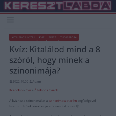
Skip
to
content
ÁLTALÁNOS KVÍZEK
KVÍZ
TESZT
TUDÁSPRÓBA
Kvíz: Kitalálod mind a 8
szóról, hogy minek a
szinonimája?
2022.10.05.
Adam
Kezdőlap
»
Kvíz
»
Általános Kvízek
A kvízhez a szinonimákat a
szinonimaszotar.hu
segítségével
készítettük. Sok sikert és jó szórakozást hozzá 🙂