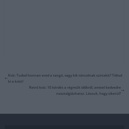
Kvíz: Tudod honnan ered a tangó, vagy kik táncolnak szirtakit? Töltsd
ki a kvízt!
Retró kvíz: 10 kérdés a régmúlt időkről, amivel kedvedre
nosztalgiázhatsz. Lássuk, hogy sikerül?