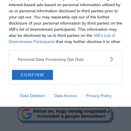
interest-based ads based on personal information utilized by
us or personal information disclosed to third parties prior to
your opt-out. You may separately opt-out of the further
disclosure of your personal information by third parties on the
IAB’s list of downstream participants. This information may
also be disclosed by us to third parties on the
IAB’s List of
Downstream Participants
that may further disclose it to other
Tudod hogyan írjuk
third parties.
helyesen?
Personal Data Processing Opt Outs
McDonald's-ban
CONFIRM
McDonald'sban
Data Deletion
Data Access
Privacy Policy