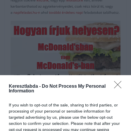
Nagyon sokféle
kvízünk
, vagy épp
feladatunk
van, amivel
karbantarthatod az agytekervényeidet, csak nézz körül itt, vagy
a
napifeladat.hu-n
ahol
további érdekes napi
feladatokat találhatsz.
Keresztlabda -
Do Not Process My Personal
Hirdetés
Information
If you wish to opt-out of the sale, sharing to third parties, or
processing of your personal or sensitive information for
targeted advertising by us, please use the below opt-out
section to confirm your selection. Please note that after your
opt-out request is processed you may continue seeing