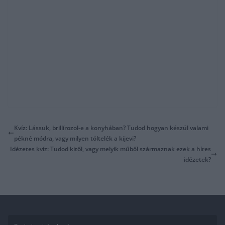
Kvíz: Lássuk, brillírozol-e a konyhában? Tudod hogyan készül valami
pékné módra, vagy milyen töltelék a kijevi?
Idézetes kvíz: Tudod kitől, vagy melyik műből származnak ezek a híres
idézetek?