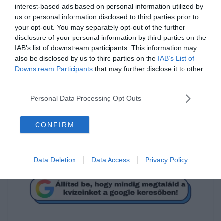
interest-based ads based on personal information utilized by
us or personal information disclosed to third parties prior to
your opt-out. You may separately opt-out of the further
disclosure of your personal information by third parties on the
IAB’s list of downstream participants. This information may
Mi a megoldás?
also be disclosed by us to third parties on the
IAB’s List of
Downstream Participants
that may further disclose it to other
third parties.
512
Personal Data Processing Opt Outs
24
CONFIRM
8
Data Deletion
Data Access
Privacy Policy