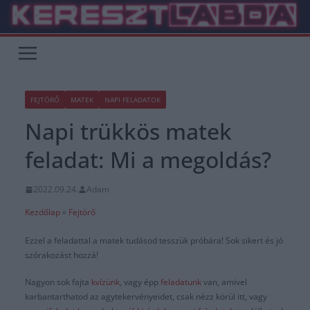
Skip
to
content
FEJTÖRŐ
MATEK
NAPI FELADATOK
Napi trükkös matek
feladat: Mi a megoldás?
2022.09.24.
Adam
Kezdőlap
»
Fejtörő
Ezzel a feladattal a matek tudásod tesszük próbára! Sok sikert és jó
szórakozást hozzá!
Nagyon sok fajta
kvízünk
, vagy épp
feladatunk
van, amivel
karbantarthatod az agytekervényeidet, csak nézz körül itt, vagy