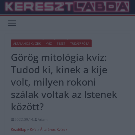
Skip
to
content
ÁLTALÁNOS KVÍZEK
KVÍZ
TESZT
TUDÁSPRÓBA
Görög mitológia kvíz:
Tudod ki, kinek a kije
volt, milyen rokoni
szálak voltak az Istenek
között?
2022.09.14.
Adam
Kezdőlap
»
Kvíz
»
Általános Kvízek