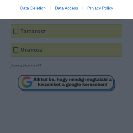
Data Deletion
Data Access
Privacy Policy
Erosz
Tartarosz
Uranosz
Jöhet a következő?