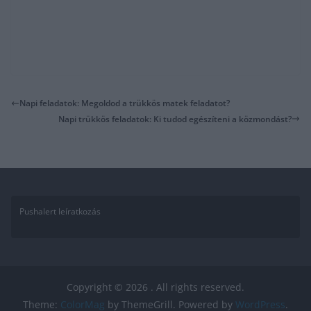
Napi feladatok: Megoldod a trükkös matek feladatot?
Napi trükkös feladatok: Ki tudod egészíteni a közmondást?
Pushalert leíratkozás
Copyright © 2026
. All rights reserved.
Theme:
ColorMag
by ThemeGrill. Powered by
WordPress
.