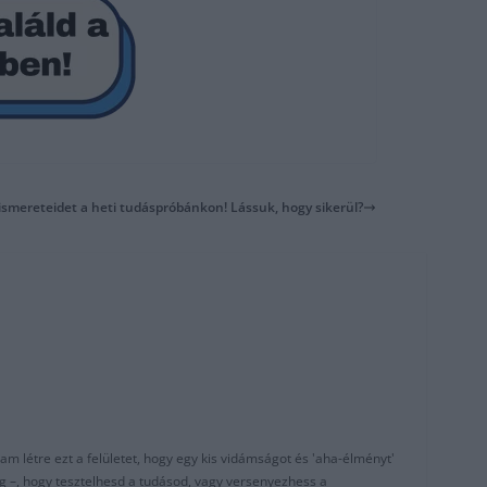
 ismereteidet a heti tudáspróbánkon! Lássuk, hogy sikerül?
am létre ezt a felületet, hogy egy kis vidámságot és 'aha-élményt'
g –, hogy tesztelhesd a tudásod, vagy versenyezhess a