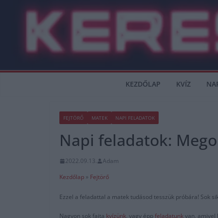
Skip
to
content
KEZDŐLAP
KVÍZ
NA
FEJTÖRŐ
MATEK
NAPI FELADATOK
Napi feladatok: Mego
2022.09.13.
Adam
Kezdőlap
»
Fejtörő
Ezzel a feladattal a matek tudásod tesszük próbára! Sok si
Nagyon sok fajta
kvízünk
, vagy épp
feladatunk
van, amivel 