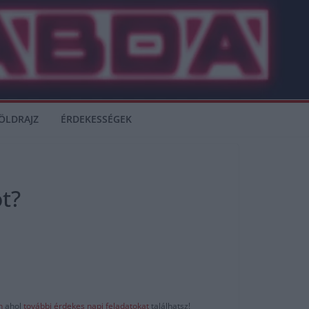
ÖLDRAJZ
ÉRDEKESSÉGEK
t?
-n
ahol
további érdekes napi feladatokat
találhatsz!