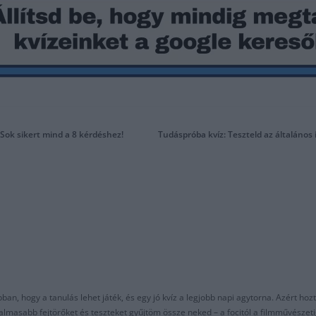
Sok sikert mind a 8 kérdéshez!
Tudáspróba kvíz: Teszteld az általános
an, hogy a tanulás lehet játék, és egy jó kvíz a legjobb napi agytorna. Azért hozt
asabb fejtörőket és teszteket gyűjtöm össze neked – a focitól a filmművészeti