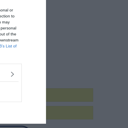
sonal or
ection to
ou may
 personal
out of the
 downstream
B’s List of