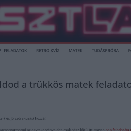
PI FELADATOK
RETRO KVÍZ
MATEK
TUDÁSPRÓBA
F
ldod a trükkös matek feladato
kert és jó szórakozást hozzá!
karbantarthatod az agytekervényeidet, csak nézz körül itt, vagy a
napifeladat.hu