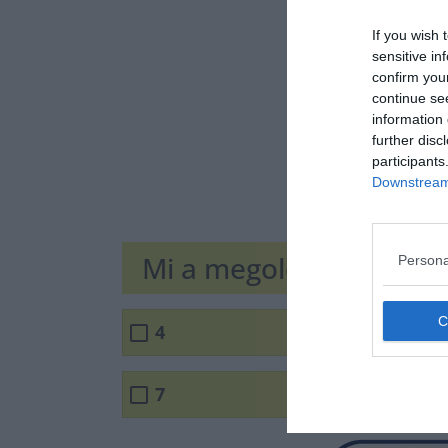
If you wish 
sensitive in
confirm you
continue se
information 
further disc
participants
Downstream 
Mi a megoldás?
Persona
4
7